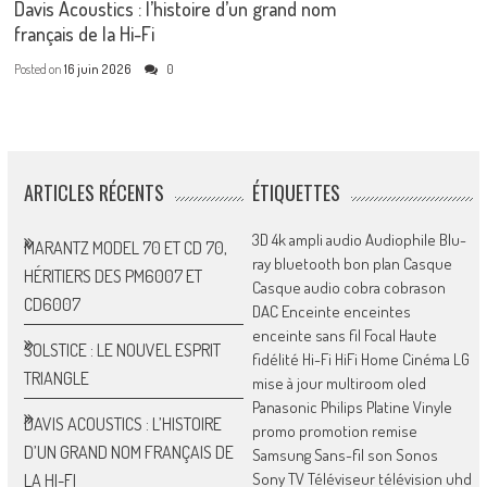
Davis Acoustics : l’histoire d’un grand nom
français de la Hi-Fi
Posted on
16 juin 2026
0
ARTICLES RÉCENTS
ÉTIQUETTES
3D
4k
ampli
audio
Audiophile
Blu-
MARANTZ MODEL 70 ET CD 70,
ray
bluetooth
bon plan
Casque
HÉRITIERS DES PM6007 ET
Casque audio
cobra
cobrason
CD6007
DAC
Enceinte
enceintes
enceinte sans fil
Focal
Haute
SOLSTICE : LE NOUVEL ESPRIT
fidélité
Hi-Fi
HiFi
Home Cinéma
LG
TRIANGLE
mise à jour
multiroom
oled
Panasonic
Philips
Platine Vinyle
DAVIS ACOUSTICS : L’HISTOIRE
promo
promotion
remise
D’UN GRAND NOM FRANÇAIS DE
Samsung
Sans-fil
son
Sonos
Sony
TV
Téléviseur
télévision
uhd
LA HI-FI