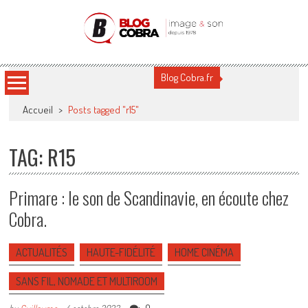
Blog Cobra
Toute l'actu Image & Son !
Blog Cobra.fr
Accueil
>
Posts tagged "r15"
TAG: R15
Primare : le son de Scandinavie, en écoute chez
Cobra.
ACTUALITÉS
HAUTE-FIDÉLITÉ
HOME CINÉMA
SANS FIL, NOMADE ET MULTIROOM