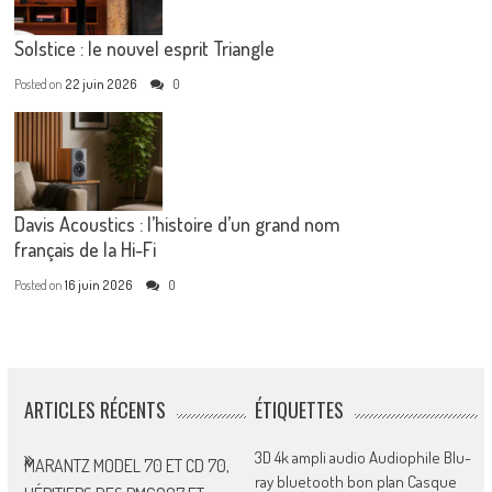
Solstice : le nouvel esprit Triangle
Posted on
22 juin 2026
0
Davis Acoustics : l’histoire d’un grand nom
français de la Hi-Fi
Posted on
16 juin 2026
0
ARTICLES RÉCENTS
ÉTIQUETTES
3D
4k
ampli
audio
Audiophile
Blu-
MARANTZ MODEL 70 ET CD 70,
ray
bluetooth
bon plan
Casque