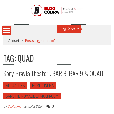
Blog Cobra
Toute l'actu Image & Son !
Blog Cobra.fr
Accueil
>
Posts tagged "quad"
TAG: QUAD
Sony Bravia Theater : BAR 8, BAR 9 & QUAD
ACTUALITÉS
HOME CINÉMA
SANS FIL, NOMADE ET MULTIROOM
0
by
Guillaume
-
10 juillet 2024