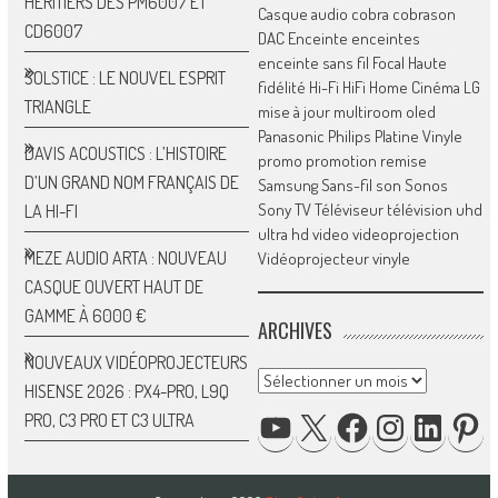
HÉRITIERS DES PM6007 ET
Casque audio
cobra
cobrason
CD6007
DAC
Enceinte
enceintes
enceinte sans fil
Focal
Haute
SOLSTICE : LE NOUVEL ESPRIT
fidélité
Hi-Fi
HiFi
Home Cinéma
LG
TRIANGLE
mise à jour
multiroom
oled
Panasonic
Philips
Platine Vinyle
DAVIS ACOUSTICS : L’HISTOIRE
promo
promotion
remise
D’UN GRAND NOM FRANÇAIS DE
Samsung
Sans-fil
son
Sonos
Sony
TV
Téléviseur
télévision
uhd
LA HI-FI
ultra hd
video
videoprojection
MEZE AUDIO ARTA : NOUVEAU
Vidéoprojecteur
vinyle
CASQUE OUVERT HAUT DE
GAMME À 6000 €
ARCHIVES
NOUVEAUX VIDÉOPROJECTEURS
Archives
HISENSE 2026 : PX4-PRO, L9Q
YOUTUBE
X
FACEBOOK
INSTAGRAM
LINKED
P
PRO, C3 PRO ET C3 ULTRA