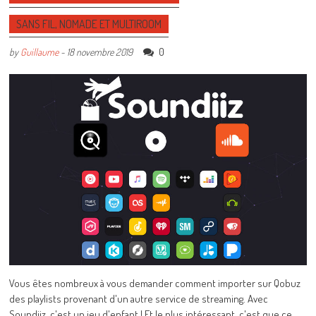
SANS FIL, NOMADE ET MULTIROOM
0
by
Guillaume
-
18 novembre 2019
Vous êtes nombreux à vous demander comment importer sur Qobuz
des playlists provenant d'un autre service de streaming. Avec
Soundiiz, c'est un jeu d'enfant ! Et le plus intéressant, c'est que ce