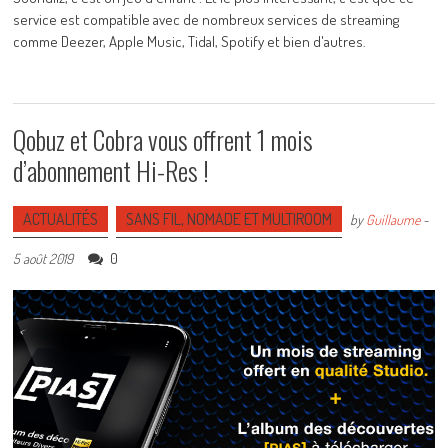
service est compatible avec de nombreux services de streaming
comme Deezer, Apple Music, Tidal, Spotify et bien d'autres.
Qobuz et Cobra vous offrent 1 mois
d’abonnement Hi-Res !
ACTUALITÉS
SANS FIL, NOMADE ET MULTIROOM
by
Guillaume
-
0
5 août 2019