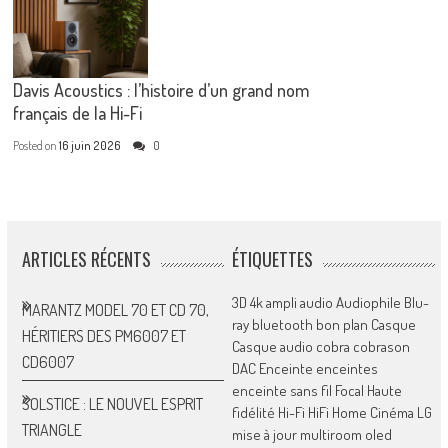
Davis Acoustics : l’histoire d’un grand nom
français de la Hi-Fi
Posted on
16 juin 2026
0
ARTICLES RÉCENTS
ÉTIQUETTES
3D
4k
ampli
audio
Audiophile
Blu-
MARANTZ MODEL 70 ET CD 70,
ray
bluetooth
bon plan
Casque
HÉRITIERS DES PM6007 ET
Casque audio
cobra
cobrason
CD6007
DAC
Enceinte
enceintes
enceinte sans fil
Focal
Haute
SOLSTICE : LE NOUVEL ESPRIT
fidélité
Hi-Fi
HiFi
Home Cinéma
LG
TRIANGLE
mise à jour
multiroom
oled