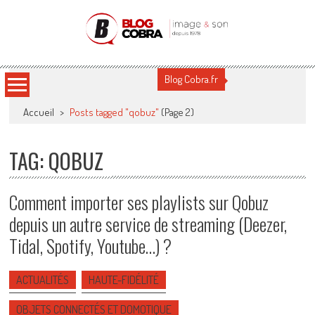
Blog Cobra
Toute l'actu Image & Son !
Blog Cobra.fr
Accueil
>
Posts tagged "qobuz"
(Page 2)
TAG: QOBUZ
Comment importer ses playlists sur Qobuz
depuis un autre service de streaming (Deezer,
Tidal, Spotify, Youtube…) ?
ACTUALITÉS
HAUTE-FIDÉLITÉ
OBJETS CONNECTÉS ET DOMOTIQUE