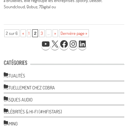
à Bruxelles, elle regroupe les entreprises Spotify, Deezer,
Soundcloud, Qobuz, 7Digital ou
2 sur 6
«
1
2
3
…
»
Dernière page »
YOUTUBE
X
FACEBOOK
INSTAGRAM
LINKEDIN
CATÉGORIES
ACTUALITÉS
ACTUELLEMENT CHEZ COBRA
CASQUES AUDIO
CÉLÉBRITÉS & HI-FI (#HIFISTARS)
GAMING