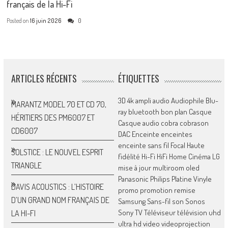
français de la Hi-Fi
Posted on
16 juin 2026
0
ARTICLES RÉCENTS
ÉTIQUETTES
3D
4k
ampli
audio
Audiophile
Blu-
MARANTZ MODEL 70 ET CD 70,
ray
bluetooth
bon plan
Casque
HÉRITIERS DES PM6007 ET
Casque audio
cobra
cobrason
CD6007
DAC
Enceinte
enceintes
enceinte sans fil
Focal
Haute
SOLSTICE : LE NOUVEL ESPRIT
fidélité
Hi-Fi
HiFi
Home Cinéma
LG
TRIANGLE
mise à jour
multiroom
oled
Panasonic
Philips
Platine Vinyle
DAVIS ACOUSTICS : L’HISTOIRE
promo
promotion
remise
D’UN GRAND NOM FRANÇAIS DE
Samsung
Sans-fil
son
Sonos
Sony
TV
Téléviseur
télévision
uhd
LA HI-FI
ultra hd
video
videoprojection