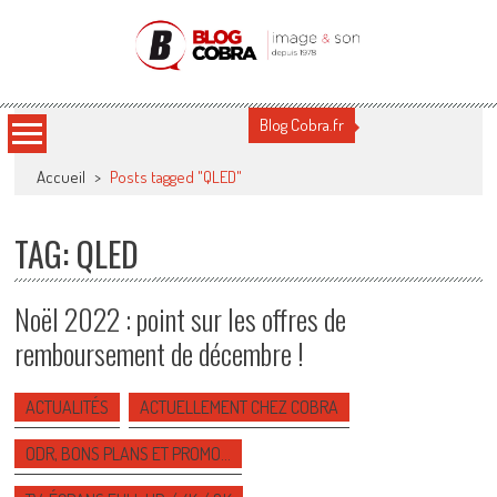
Blog Cobra
Toute l'actu Image & Son !
Blog Cobra.fr
Accueil
>
Posts tagged "QLED"
TAG: QLED
Noël 2022 : point sur les offres de
remboursement de décembre !
ACTUALITÉS
ACTUELLEMENT CHEZ COBRA
ODR, BONS PLANS ET PROMO…