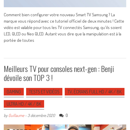
Comment bien configurer votre nouveau Smart TV Samsung ? La
marque vous répond avec ce tutoriel officiel de deux minutes ! Cette
vidéo est valable pour tous les TV connectés Samsung, qu'ils soient
LED, QLED ou Neo QLED. Autant vous dire que la manipulation est à la
portée de toutes
Meilleurs TV pour consoles next-gen : Benji
dévoile son TOP 3 !
GAMING
TESTS ET VIDÉOS
TV, ÉCRANS FULL HD / 4K / 8K
ULTRA HD / 4K / 8K
0
by
Guillaume
-
3 décembre 2020