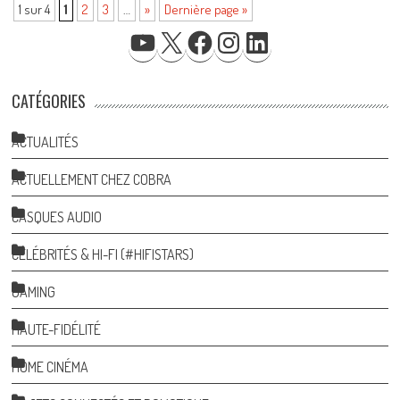
1 sur 4
1
2
3
…
»
Dernière page »
YOUTUBE
X
FACEBOOK
INSTAGRAM
LINKEDIN
CATÉGORIES
ACTUALITÉS
ACTUELLEMENT CHEZ COBRA
CASQUES AUDIO
CÉLÉBRITÉS & HI-FI (#HIFISTARS)
GAMING
HAUTE-FIDÉLITÉ
HOME CINÉMA