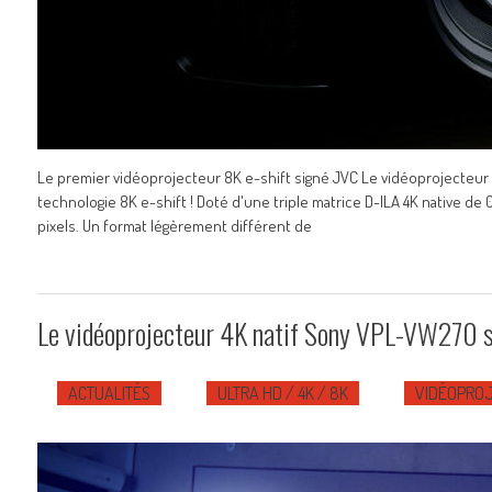
Le premier vidéoprojecteur 8K e-shift signé JVC Le vidéoprojecteu
technologie 8K e-shift ! Doté d'une triple matrice D-ILA 4K native de 
pixels. Un format légèrement différent de
Le vidéoprojecteur 4K natif Sony VPL-VW270 se 
ACTUALITÉS
ULTRA HD / 4K / 8K
VIDÉOPROJ