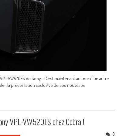
u VPL-VW520ES de Sony... C'est maintenant au tour d'un autre
ale : la présentation exclusive de ses nouveaux
 Sony VPL-VW520ES chez Cobra !
0