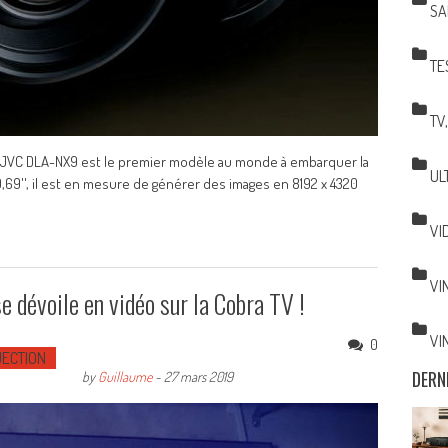
SA
TE
TV
r JVC DLA-NX9 est le premier modèle au monde à embarquer la
UL
0,69'', il est en mesure de générer des images en 8192 x 4320
VI
VI
dévoile en vidéo sur la Cobra TV !
VI
0
ECTION
DERN
by
Guillaume
-
27 mars 2019