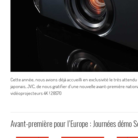
Cette année, nous avions déjà accueilli en exclusivité le très attend
japonais, JVC, de nous gratifier d'une nouvelle avant-première nation
vidéoprojecteurs 4K ! 28570
Avant-première pour l’Europe : Journées démo