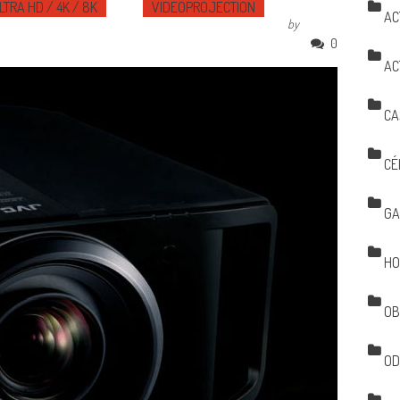
LTRA HD / 4K / 8K
VIDÉOPROJECTION
AC
by
0
AC
CA
CÉ
GA
HO
OB
OD