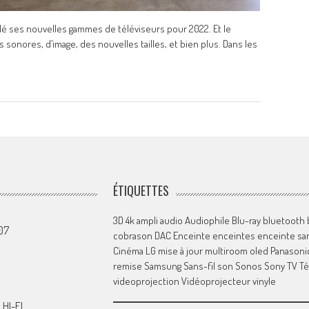
lé ses nouvelles gammes de téléviseurs pour 2022. Et le
 sonores, d’image, des nouvelles tailles, et bien plus. Dans les
ÉTIQUETTES
3D
4k
ampli
audio
Audiophile
Blu-ray
bluetooth
07
cobrason
DAC
Enceinte
enceintes
enceinte san
Cinéma
LG
mise à jour
multiroom
oled
Panasoni
remise
Samsung
Sans-fil
son
Sonos
Sony
TV
Té
videoprojection
Vidéoprojecteur
vinyle
HI-FI