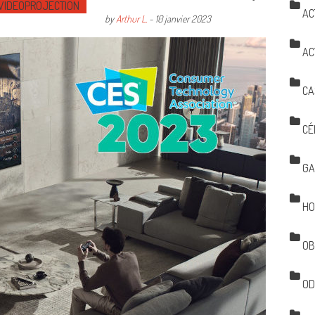
VIDÉOPROJECTION
AC
by
Arthur L.
-
10 janvier 2023
AC
CA
CÉ
GA
HO
OB
OD