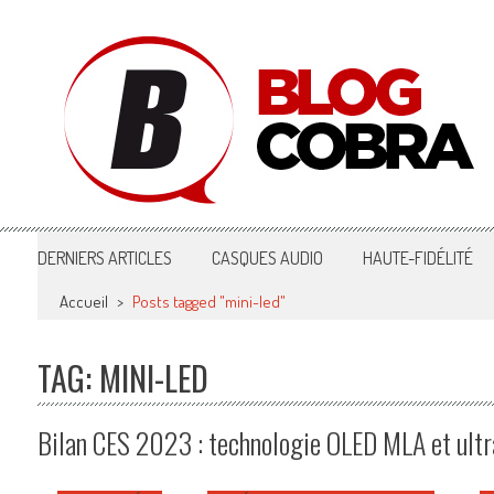
Blog Cobra
Toute l'actu Image & Son !
DERNIERS ARTICLES
CASQUES AUDIO
HAUTE-FIDÉLITÉ
Accueil
>
Posts tagged "mini-led"
TAG: MINI-LED
Bilan CES 2023 : technologie OLED MLA et ultra