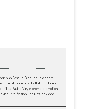
bon plan
Casque
Casque audio
cobra
s fil
Focal
Haute fidélité
Hi-Fi
HiFi
Home
c
Philips
Platine Vinyle
promo
promotion
léviseur
télévision
uhd
ultra hd
video