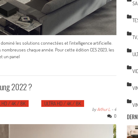
SA
TE
TV
miné les solutions connectées et l’intelligence artificielle.
us nombreuses chaque année. Pour cette édition CES 2023, les
UL
t un panel
VI
sung 2022 ?
VI
 HD / 4K / 8K
ULTRA HD / 4K / 8K
VI
by
Arthur L.
-
4
DERN
0