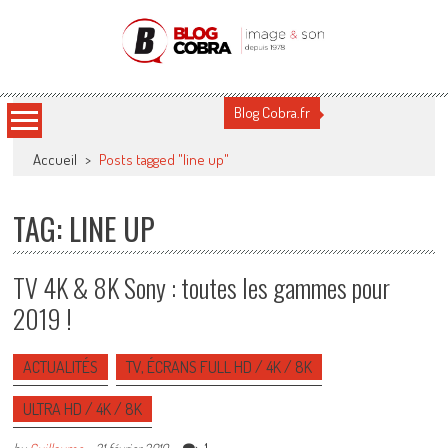
Blog Cobra
Toute l'actu Image & Son !
Blog Cobra.fr
Accueil
>
Posts tagged "line up"
TAG: LINE UP
TV 4K & 8K Sony : toutes les gammes pour
2019 !
ACTUALITÉS
TV, ÉCRANS FULL HD / 4K / 8K
ULTRA HD / 4K / 8K