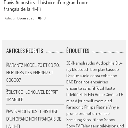
Davis Acoustics : l’histoire d’un grand nom
français de la Hi-Fi
Posted on
16 juin 2026
0
ARTICLES RÉCENTS
ÉTIQUETTES
3D
4k
ampli
audio
Audiophile
Blu-
MARANTZ MODEL 70 ET CD 70,
ray
bluetooth
bon plan
Casque
HÉRITIERS DES PM6007 ET
Casque audio
cobra
cobrason
CD6007
DAC
Enceinte
enceintes
enceinte sans fil
Focal
Haute
SOLSTICE : LE NOUVEL ESPRIT
fidélité
Hi-Fi
HiFi
Home Cinéma
LG
TRIANGLE
mise à jour
multiroom
oled
Panasonic
Philips
Platine Vinyle
DAVIS ACOUSTICS : L’HISTOIRE
promo
promotion
remise
D’UN GRAND NOM FRANÇAIS DE
Samsung
Sans-fil
son
Sonos
Sony
TV
Téléviseur
télévision
uhd
LA HI-FI