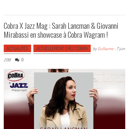
Cobra X Jazz Mag : Sarah Lancman & Giovanni
Mirabassi en showcase à Cobra Wagram !
ACTUALITÉS
ACTUELLEMENT CHEZ COBRA
by
Guillaume
-
7 juin
0
2018