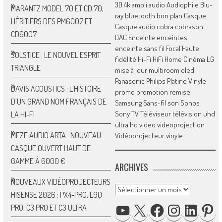
3D
4k
ampli
audio
Audiophile
Blu-
MARANTZ MODEL 70 ET CD 70,
ray
bluetooth
bon plan
Casque
HÉRITIERS DES PM6007 ET
Casque audio
cobra
cobrason
CD6007
DAC
Enceinte
enceintes
enceinte sans fil
Focal
Haute
SOLSTICE : LE NOUVEL ESPRIT
fidélité
Hi-Fi
HiFi
Home Cinéma
LG
TRIANGLE
mise à jour
multiroom
oled
Panasonic
Philips
Platine Vinyle
DAVIS ACOUSTICS : L’HISTOIRE
promo
promotion
remise
D’UN GRAND NOM FRANÇAIS DE
Samsung
Sans-fil
son
Sonos
Sony
TV
Téléviseur
télévision
uhd
LA HI-FI
ultra hd
video
videoprojection
MEZE AUDIO ARTA : NOUVEAU
Vidéoprojecteur
vinyle
CASQUE OUVERT HAUT DE
GAMME À 6000 €
ARCHIVES
NOUVEAUX VIDÉOPROJECTEURS
Archives
HISENSE 2026 : PX4-PRO, L9Q
YOUTUBE
X
FACEBOOK
INSTAGRAM
LINKED
P
PRO, C3 PRO ET C3 ULTRA