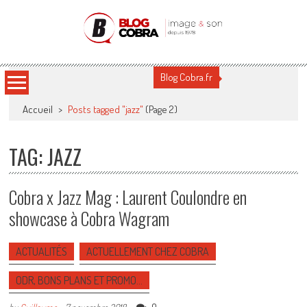
Blog Cobra
Toute l'actu Image & Son !
Blog Cobra.fr
Accueil
>
Posts tagged "jazz"
(Page 2)
TAG: JAZZ
Cobra x Jazz Mag : Laurent Coulondre en
showcase à Cobra Wagram
ACTUALITÉS
ACTUELLEMENT CHEZ COBRA
ODR, BONS PLANS ET PROMO…