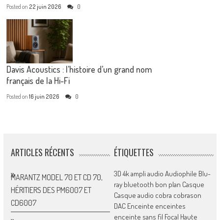
Posted on
22 juin 2026
0
Davis Acoustics : l’histoire d’un grand nom
français de la Hi-Fi
Posted on
16 juin 2026
0
ARTICLES RÉCENTS
ÉTIQUETTES
3D
4k
ampli
audio
Audiophile
Blu-
MARANTZ MODEL 70 ET CD 70,
ray
bluetooth
bon plan
Casque
HÉRITIERS DES PM6007 ET
Casque audio
cobra
cobrason
CD6007
DAC
Enceinte
enceintes
enceinte sans fil
Focal
Haute