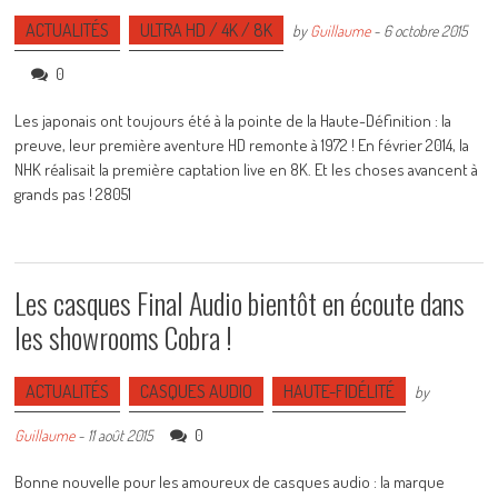
ACTUALITÉS
ULTRA HD / 4K / 8K
by
Guillaume
-
6 octobre 2015
0
Les japonais ont toujours été à la pointe de la Haute-Définition : la
preuve, leur première aventure HD remonte à 1972 ! En février 2014, la
NHK réalisait la première captation live en 8K. Et les choses avancent à
grands pas ! 28051
Les casques Final Audio bientôt en écoute dans
les showrooms Cobra !
ACTUALITÉS
CASQUES AUDIO
HAUTE-FIDÉLITÉ
by
0
Guillaume
-
11 août 2015
Bonne nouvelle pour les amoureux de casques audio : la marque