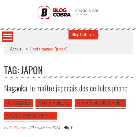
Blog Cobra
Toute l'actu Image & Son !
Blog Cobra.fr
Accueil
>
Posts tagged "japon"
TAG: JAPON
Nagaoka, le maître japonais des cellules phono
ACTUALITÉS
HAUTE-FIDÉLITÉ
VINTAGE AUDIO & VIDEO
VINYLE, VINYLE, VINYLE !
0
by
Guillaume
-
29 novembre 2024