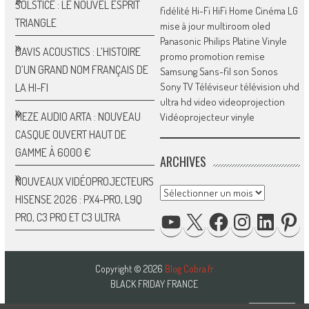
SOLSTICE : LE NOUVEL ESPRIT
fidélité
Hi-Fi
HiFi
Home Cinéma
LG
TRIANGLE
mise à jour
multiroom
oled
Panasonic
Philips
Platine Vinyle
DAVIS ACOUSTICS : L’HISTOIRE
promo
promotion
remise
D’UN GRAND NOM FRANÇAIS DE
Samsung
Sans-fil
son
Sonos
Sony
TV
Téléviseur
télévision
uhd
LA HI-FI
ultra hd
video
videoprojection
MEZE AUDIO ARTA : NOUVEAU
Vidéoprojecteur
vinyle
CASQUE OUVERT HAUT DE
GAMME À 6000 €
ARCHIVES
NOUVEAUX VIDÉOPROJECTEURS
Archives
HISENSE 2026 : PX4-PRO, L9Q
YOUTUBE
X
FACEBOOK
INSTAGRAM
LINKED
P
PRO, C3 PRO ET C3 ULTRA
Copyright © 2026
Blog Cobra.fr
BLACK FRIDAY FRANCE