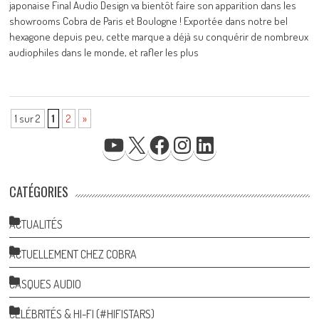
japonaise Final Audio Design va bientôt faire son apparition dans les
showrooms Cobra de Paris et Boulogne ! Exportée dans notre bel
hexagone depuis peu, cette marque a déjà su conquérir de nombreux
audiophiles dans le monde, et rafler les plus
1 sur 2
1
2
»
YOUTUBE
X
FACEBOOK
INSTAGRAM
LINKEDIN
CATÉGORIES
ACTUALITÉS
ACTUELLEMENT CHEZ COBRA
CASQUES AUDIO
CÉLÉBRITÉS & HI-FI (#HIFISTARS)