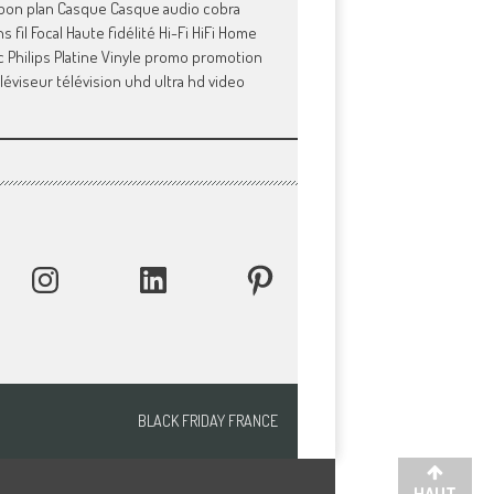
bon plan
Casque
Casque audio
cobra
s fil
Focal
Haute fidélité
Hi-Fi
HiFi
Home
c
Philips
Platine Vinyle
promo
promotion
léviseur
télévision
uhd
ultra hd
video
INSTAGRAM
LINKEDIN
PINTEREST
BLACK FRIDAY FRANCE