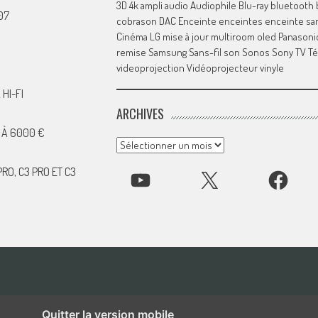
3D
4k
ampli
audio
Audiophile
Blu-ray
bluetooth
07
cobrason
DAC
Enceinte
enceintes
enceinte san
Cinéma
LG
mise à jour
multiroom
oled
Panasoni
remise
Samsung
Sans-fil
son
Sonos
Sony
TV
Té
videoprojection
Vidéoprojecteur
vinyle
HI-FI
ARCHIVES
 À 6000 €
Archives
RO, C3 PRO ET C3
YOUTUBE
X
FACEBOOK
Quitter la version mobile