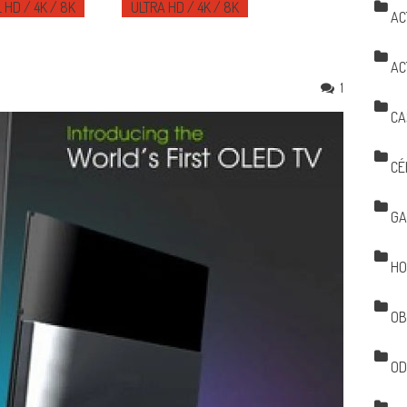
 HD / 4K / 8K
ULTRA HD / 4K / 8K
AC
AC
1
CA
CÉ
GA
HO
OB
OD