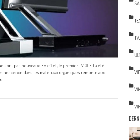
SA
TE
TV
UL
e sont pas nouveaux. En effet, le premier TV OLED a été
VI
roluminescence dans les matériaux organiques remonte aux
re
VI
VI
DERN