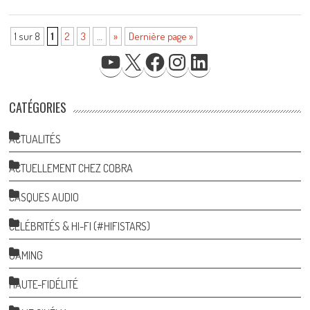
1 sur 8
1
2
3
…
»
Dernière page »
YOUTUBE
X
FACEBOOK
INSTAGRAM
LINKEDIN
CATÉGORIES
ACTUALITÉS
ACTUELLEMENT CHEZ COBRA
CASQUES AUDIO
CÉLÉBRITÉS & HI-FI (#HIFISTARS)
GAMING
HAUTE-FIDÉLITÉ