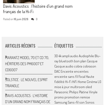
Davis Acoustics : l’histoire d’un grand nom
français de la Hi-Fi
Posted on
16 juin 2026
0
ARTICLES RÉCENTS
ÉTIQUETTES
3D
4k
ampli
audio
Audiophile
Blu-
MARANTZ MODEL 70 ET CD 70,
ray
bluetooth
bon plan
Casque
HÉRITIERS DES PM6007 ET
Casque audio
cobra
cobrason
CD6007
DAC
Enceinte
enceintes
enceinte sans fil
Focal
Haute
SOLSTICE : LE NOUVEL ESPRIT
fidélité
Hi-Fi
HiFi
Home Cinéma
LG
TRIANGLE
mise à jour
multiroom
oled
Panasonic
Philips
Platine Vinyle
DAVIS ACOUSTICS : L’HISTOIRE
promo
promotion
remise
D’UN GRAND NOM FRANÇAIS DE
Samsung
Sans-fil
son
Sonos