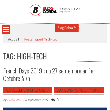
Blog Cobra
Toute l'actu Image & Son !
Blog Cobra.fr
Accueil
>
Posts tagged "high-tech"
TAG: HIGH-TECH
French Days 2019 : du 27 septembre au 1er
Octobre à 7h
ACTUELLEMENT CHEZ COBRA
ODR, BONS PLANS ET PROMO…
0
by
Guillaume
-
24 septembre 2019