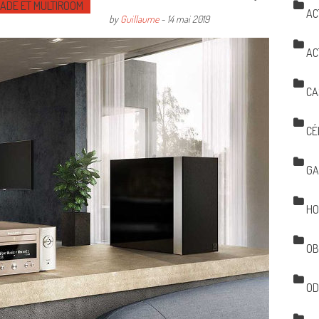
MADE ET MULTIROOM
AC
by
Guillaume
-
14 mai 2019
AC
CA
CÉ
GA
HO
OB
OD