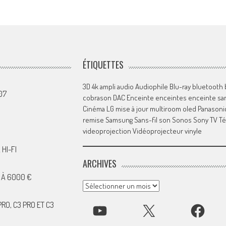
ÉTIQUETTES
3D
4k
ampli
audio
Audiophile
Blu-ray
bluetooth
07
cobrason
DAC
Enceinte
enceintes
enceinte san
Cinéma
LG
mise à jour
multiroom
oled
Panasoni
remise
Samsung
Sans-fil
son
Sonos
Sony
TV
Té
videoprojection
Vidéoprojecteur
vinyle
HI-FI
ARCHIVES
 À 6000 €
Archives
RO, C3 PRO ET C3
YOUTUBE
X
FACEBOOK