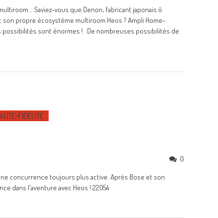
ltiroom... Saviez-vous que Denon, fabricant japonais ô
ent son propre écosystème multiroom Heos ? Ampli Home-
Les possibilités sont énormes ! De nombreuses possibilités de
AUTE-FIDÉLITÉ
0
à une concurrence toujours plus active. Après Bose et son
ce dans l'aventure avec Heos ! 22054