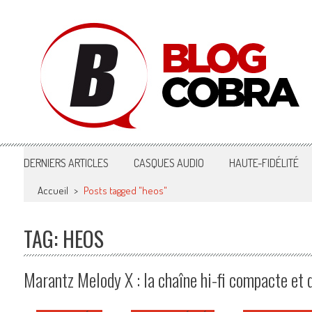
Blog Cobra
Toute l'actu Image & Son !
DERNIERS ARTICLES
CASQUES AUDIO
HAUTE-FIDÉLITÉ
Accueil
>
Posts tagged "heos"
TAG: HEOS
Marantz Melody X : la chaîne hi-fi compacte et d