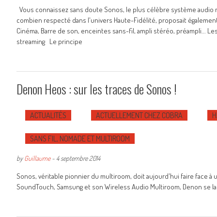
Vous connaissez sans doute Sonos, le plus célèbre système audio mu
combien respecté dans l'univers Haute-Fidélité, proposait égalem
Cinéma, Barre de son, enceintes sans-fil, ampli stéréo, préampli... 
streaming Le principe
Denon Heos : sur les traces de Sonos !
ACTUALITÉS
ACTUELLEMENT CHEZ COBRA
H
SANS FIL, NOMADE ET MULTIROOM
by
Guillaume
-
4 septembre 2014
Sonos, véritable pionnier du multiroom, doit aujourd'hui faire face 
SoundTouch, Samsung et son Wireless Audio Multiroom, Denon se lan