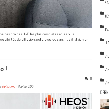
SA
TE
TV
e des chaînes Hi-Fi les plus complètes et les plus
sibilités de diffusion audio, avec ou sans fil. S'il fallait n'en
UL
VI
es !
VI
0
VI
y
Guillaume
-
11 juillet 2017
DERN