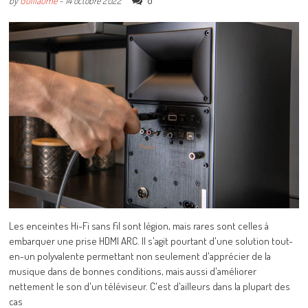
0
by
Guillaume
-
14 octobre 2022
Les enceintes Hi-Fi sans fil sont légion, mais rares sont celles à
embarquer une prise HDMI ARC. Il s'agit pourtant d'une solution tout-
en-un polyvalente permettant non seulement d'apprécier de la
musique dans de bonnes conditions, mais aussi d'améliorer
nettement le son d'un téléviseur. C'est d'ailleurs dans la plupart des
cas