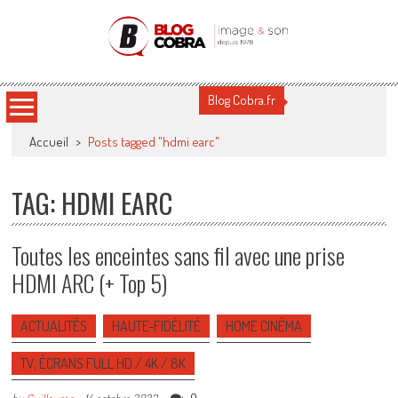
Blog Cobra
Toute l'actu Image & Son !
Blog Cobra.fr
Accueil
>
Posts tagged "hdmi earc"
TAG: HDMI EARC
Toutes les enceintes sans fil avec une prise
HDMI ARC (+ Top 5)
ACTUALITÉS
HAUTE-FIDÉLITÉ
HOME CINÉMA
TV, ÉCRANS FULL HD / 4K / 8K