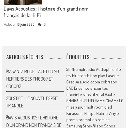
Davis Acoustics : l’histoire d’un grand nom
français de la Hi-Fi
Posted on
16 juin 2026
0
ARTICLES RÉCENTS
ÉTIQUETTES
3D
4k
ampli
audio
Audiophile
Blu-
MARANTZ MODEL 70 ET CD 70,
ray
bluetooth
bon plan
Casque
HÉRITIERS DES PM6007 ET
Casque audio
cobra
cobrason
CD6007
DAC
Enceinte
enceintes
enceinte sans fil
Focal
Haute
SOLSTICE : LE NOUVEL ESPRIT
fidélité
Hi-Fi
HiFi
Home Cinéma
LG
TRIANGLE
mise à jour
multiroom
oled
Panasonic
Philips
Platine Vinyle
DAVIS ACOUSTICS : L’HISTOIRE
promo
promotion
remise
D’UN GRAND NOM FRANÇAIS DE
Samsung
Sans-fil
son
Sonos