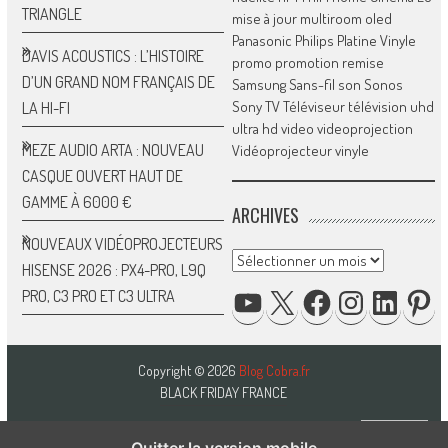
TRIANGLE
mise à jour
multiroom
oled
Panasonic
Philips
Platine Vinyle
DAVIS ACOUSTICS : L’HISTOIRE
promo
promotion
remise
D’UN GRAND NOM FRANÇAIS DE
Samsung
Sans-fil
son
Sonos
Sony
TV
Téléviseur
télévision
uhd
LA HI-FI
ultra hd
video
videoprojection
MEZE AUDIO ARTA : NOUVEAU
Vidéoprojecteur
vinyle
CASQUE OUVERT HAUT DE
GAMME À 6000 €
ARCHIVES
NOUVEAUX VIDÉOPROJECTEURS
Archives
HISENSE 2026 : PX4-PRO, L9Q
YOUTUBE
X
FACEBOOK
INSTAGRAM
LINKED
P
PRO, C3 PRO ET C3 ULTRA
Copyright © 2026
Blog Cobra.fr
BLACK FRIDAY FRANCE
Quitter la version mobile