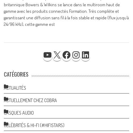
britannique Bowers & Wilkins se lance dans le multiroom haut de
gamme avec les produits connectés Formation. Très complète et
garantissant une diffusion sans fil à la fois stable et rapide (flux jusqu’à
24/96 kHz), cette gamme est
YOUTUBE
X
FACEBOOK
INSTAGRAM
LINKEDIN
CATÉGORIES
ACTUALITÉS
ACTUELLEMENT CHEZ COBRA
CASQUES AUDIO
CÉLÉBRITÉS & HI-FI (#HIFISTARS)