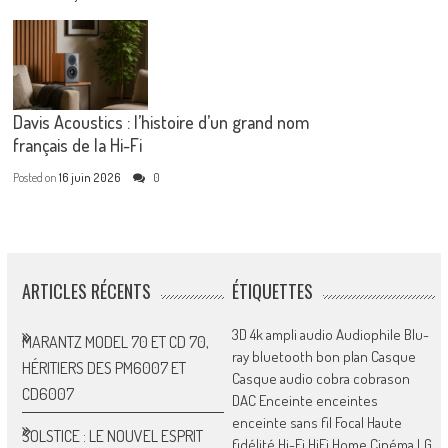
Davis Acoustics : l’histoire d’un grand nom
français de la Hi-Fi
Posted on
16 juin 2026
0
ARTICLES RÉCENTS
ÉTIQUETTES
3D
4k
ampli
audio
Audiophile
Blu-
MARANTZ MODEL 70 ET CD 70,
ray
bluetooth
bon plan
Casque
HÉRITIERS DES PM6007 ET
Casque audio
cobra
cobrason
CD6007
DAC
Enceinte
enceintes
enceinte sans fil
Focal
Haute
SOLSTICE : LE NOUVEL ESPRIT
fidélité
Hi-Fi
HiFi
Home Cinéma
LG