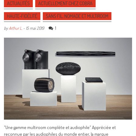
ACTUALITÉS
ACTUELLEMENT CHEZ COBRA
HAUTE-FIDÉLITÉ
SANS FIL, NOMADE ET MULTIROOM
1
by
Arthur L.
-
15 mai 2019
"Une gamme multiroom complète et audiophile" Appréciée et
reconnue par les audiophiles du monde entier, la marque