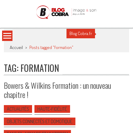
Blog Cobra
Toute l'actu Image & Son !
Blog Cobra.fr
Accueil
>
Posts tagged "formation"
TAG: FORMATION
Bowers & Wilkins Formation : un nouveau
chapitre !
ACTUALITÉS
HAUTE-FIDÉLITÉ
OBJETS CONNECTÉS ET DOMOTIQUE