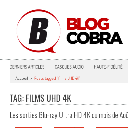
Blog Cobra
Toute l'actu Image & Son !
DERNIERS ARTICLES
CASQUES AUDIO
HAUTE-FIDÉLITÉ
Accueil
>
Posts tagged "films UHD 4K"
TAG: FILMS UHD 4K
Les sorties Blu-ray Ultra HD 4K du mois de Ao