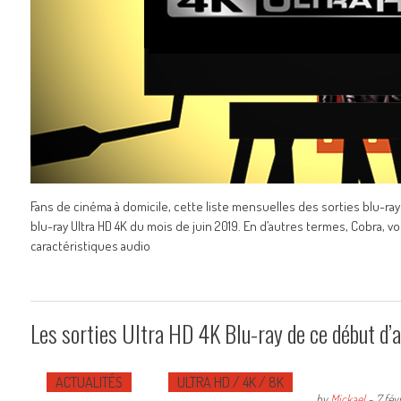
Fans de cinéma à domicile, cette liste mensuelles des sorties blu-ray U
blu-ray Ultra HD 4K du mois de juin 2019. En d’autres termes, Cobra, vou
caractéristiques audio
Les sorties Ultra HD 4K Blu-ray de ce début d’
ACTUALITÉS
ULTRA HD / 4K / 8K
by
Mickael
-
7 fév