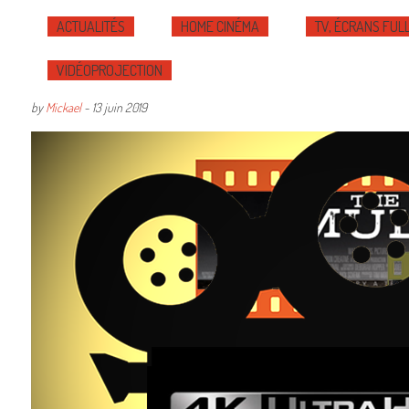
ACTUALITÉS
HOME CINÉMA
TV, ÉCRANS FULL
VIDÉOPROJECTION
by
Mickael
-
13 juin 2019