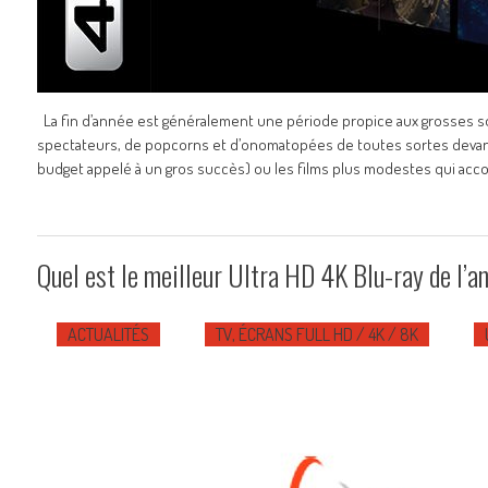
La fin d’année est généralement une période propice aux grosses so
spectateurs, de popcorns et d’onomatopées de toutes sortes devant l
budget appelé à un gros succès) ou les films plus modestes qui ac
Quel est le meilleur Ultra HD 4K Blu-ray de l’
ACTUALITÉS
TV, ÉCRANS FULL HD / 4K / 8K