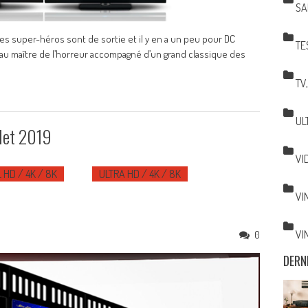
SA
 les super-héros sont de sortie et il y en a un peu pour DC
TE
 au maître de l’horreur accompagné d’un grand classique des
TV
UL
llet 2019
VI
 HD / 4K / 8K
ULTRA HD / 4K / 8K
VI
VI
0
DERN