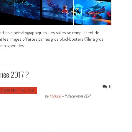
rties cinématographiques. Les salles se remplissent de
es images offertes par les gros blockbusters (film à gros
compagnent les
année 2017 ?
0
ULTRA HD / 4K / 8K
by
Mickael
-
11 décembre 2017