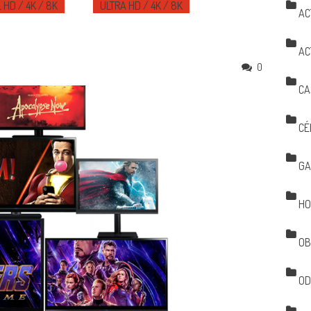
 HD / 4K / 8K
ULTRA HD / 4K / 8K
AC
AC
0
CA
CÉ
GA
HO
OB
OD