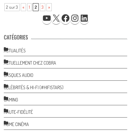
2 sur 3
«
1
2
3
»
YOUTUBE
X
FACEBOOK
INSTAGRAM
LINKEDIN
CATÉGORIES
ACTUALITÉS
ACTUELLEMENT CHEZ COBRA
CASQUES AUDIO
CÉLÉBRITÉS & HI-FI (#HIFISTARS)
GAMING
HAUTE-FIDÉLITÉ
HOME CINÉMA