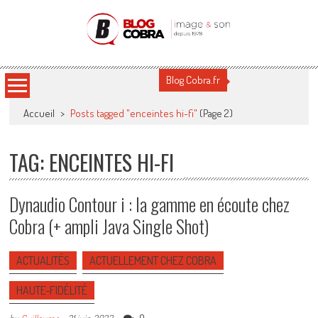
Blog Cobra
Toute l'actu Image & Son !
Blog Cobra.fr
Accueil
>
Posts tagged "enceintes hi-fi"
(Page 2)
TAG: ENCEINTES HI-FI
Dynaudio Contour i : la gamme en écoute chez
Cobra (+ ampli Java Single Shot)
ACTUALITÉS
ACTUELLEMENT CHEZ COBRA
HAUTE-FIDÉLITÉ