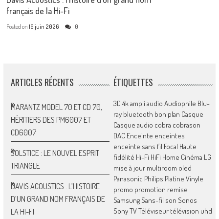
français de la Hi-Fi
Posted on
16 juin 2026
0
ARTICLES RÉCENTS
ÉTIQUETTES
3D
4k
ampli
audio
Audiophile
Blu-
MARANTZ MODEL 70 ET CD 70,
ray
bluetooth
bon plan
Casque
HÉRITIERS DES PM6007 ET
Casque audio
cobra
cobrason
CD6007
DAC
Enceinte
enceintes
enceinte sans fil
Focal
Haute
SOLSTICE : LE NOUVEL ESPRIT
fidélité
Hi-Fi
HiFi
Home Cinéma
LG
TRIANGLE
mise à jour
multiroom
oled
Panasonic
Philips
Platine Vinyle
DAVIS ACOUSTICS : L’HISTOIRE
promo
promotion
remise
D’UN GRAND NOM FRANÇAIS DE
Samsung
Sans-fil
son
Sonos
Sony
TV
Téléviseur
télévision
uhd
LA HI-FI