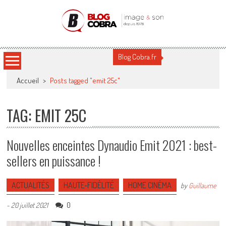
Blog Cobra
Toute l'actu Image & Son !
Blog Cobra.fr
Accueil
>
Posts tagged "emit 25c"
TAG: EMIT 25C
Nouvelles enceintes Dynaudio Emit 2021 : best-
sellers en puissance !
ACTUALITÉS
HAUTE-FIDÉLITÉ
HOME CINÉMA
by
Guillaume
0
-
20 juillet 2021