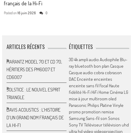
français de la Hi-Fi
Posted on
16 juin 2026
0
ARTICLES RÉCENTS
ÉTIQUETTES
3D
4k
ampli
audio
Audiophile
Blu-
MARANTZ MODEL 70 ET CD 70,
ray
bluetooth
bon plan
Casque
HÉRITIERS DES PM6007 ET
Casque audio
cobra
cobrason
CD6007
DAC
Enceinte
enceintes
enceinte sans fil
Focal
Haute
SOLSTICE : LE NOUVEL ESPRIT
fidélité
Hi-Fi
HiFi
Home Cinéma
LG
TRIANGLE
mise à jour
multiroom
oled
Panasonic
Philips
Platine Vinyle
DAVIS ACOUSTICS : L’HISTOIRE
promo
promotion
remise
D’UN GRAND NOM FRANÇAIS DE
Samsung
Sans-fil
son
Sonos
Sony
TV
Téléviseur
télévision
uhd
LA HI-FI
ultra hd
video
videoprojection