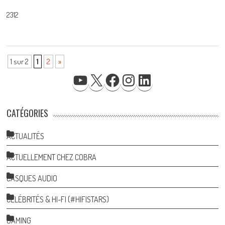
2312
1 sur 2
1
2
»
YOUTUBE
X
FACEBOOK
INSTAGRAM
LINKEDIN
CATÉGORIES
ACTUALITÉS
ACTUELLEMENT CHEZ COBRA
CASQUES AUDIO
CÉLÉBRITÉS & HI-FI (#HIFISTARS)
GAMING