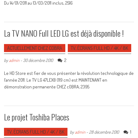
Du 14/01/2011 au 13/03/2011 inclus, 2516
La TV NANO Full LED LG est déjà disponible !
ACTUELLEMENT CHEZ COBRA
TV, ÉCRANS FULL HD / 4K / 8K
2
by
admin
-
30 décembre 2010
Le HD Store est fier de vous présenter la révolution technologique de
l’année 2011. Le TV LG 47LEX8 (119 cm) est MAINTENANT en
démonstration permanente CHEZ cOBRA; 2395
Le projet Toshiba Places
TV, ÉCRANS FULL HD / 4K / 8K
1
by
admin
-
28 décembre 2010