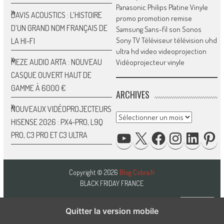
Panasonic
Philips
Platine Vinyle
DAVIS ACOUSTICS : L’HISTOIRE
promo
promotion
remise
D’UN GRAND NOM FRANÇAIS DE
Samsung
Sans-fil
son
Sonos
Sony
TV
Téléviseur
télévision
uhd
LA HI-FI
ultra hd
video
videoprojection
MEZE AUDIO ARTA : NOUVEAU
Vidéoprojecteur
vinyle
CASQUE OUVERT HAUT DE
GAMME À 6000 €
ARCHIVES
NOUVEAUX VIDÉOPROJECTEURS
Archives
HISENSE 2026 : PX4-PRO, L9Q
YOUTUBE
X
FACEBOOK
INSTAGRAM
LINKED
P
PRO, C3 PRO ET C3 ULTRA
Copyright © 2026
Blog Cobra.fr
BLACK FRIDAY FRANCE
Quitter la version mobile
HAUT