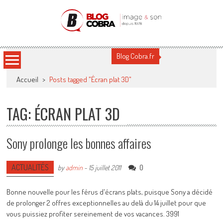
Blog Cobra
Toute l'actu Image & Son !
Blog Cobra.fr
Accueil
>
Posts tagged "Écran plat 3D"
TAG: ÉCRAN PLAT 3D
Sony prolonge les bonnes affaires
ACTUALITÉS
0
by
admin
-
15 juillet 2011
Bonne nouvelle pour les férus d'écrans plats, puisque Sony a décidé
de prolonger 2 offres exceptionnelles au delà du 14 juillet pour que
vous puissiez profiter sereinement de vos vacances. 3991