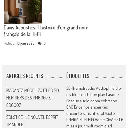
Davis Acoustics : l’histoire d’un grand nom
français de la Hi-Fi
Posted on
16 juin 2026
0
ARTICLES RÉCENTS
ÉTIQUETTES
3D
4k
ampli
audio
Audiophile
Blu-
MARANTZ MODEL 70 ET CD 70,
ray
bluetooth
bon plan
Casque
HÉRITIERS DES PM6007 ET
Casque audio
cobra
cobrason
CD6007
DAC
Enceinte
enceintes
enceinte sans fil
Focal
Haute
SOLSTICE : LE NOUVEL ESPRIT
fidélité
Hi-Fi
HiFi
Home Cinéma
LG
TRIANGLE
mise à jour
multiroom
oled