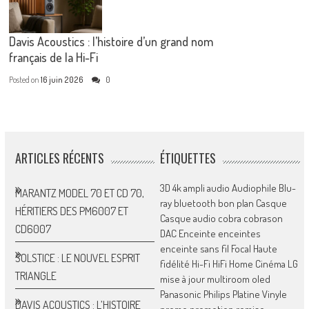
Davis Acoustics : l’histoire d’un grand nom
français de la Hi-Fi
Posted on
16 juin 2026
0
ARTICLES RÉCENTS
ÉTIQUETTES
3D
4k
ampli
audio
Audiophile
Blu-
MARANTZ MODEL 70 ET CD 70,
ray
bluetooth
bon plan
Casque
HÉRITIERS DES PM6007 ET
Casque audio
cobra
cobrason
CD6007
DAC
Enceinte
enceintes
enceinte sans fil
Focal
Haute
SOLSTICE : LE NOUVEL ESPRIT
fidélité
Hi-Fi
HiFi
Home Cinéma
LG
TRIANGLE
mise à jour
multiroom
oled
Panasonic
Philips
Platine Vinyle
DAVIS ACOUSTICS : L’HISTOIRE