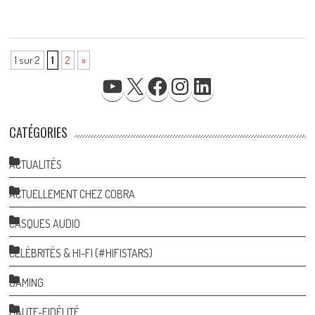
1 sur 2
1
2
»
YOUTUBE
X
FACEBOOK
INSTAGRAM
LINKEDIN
CATÉGORIES
ACTUALITÉS
ACTUELLEMENT CHEZ COBRA
CASQUES AUDIO
CÉLÉBRITÉS & HI-FI (#HIFISTARS)
GAMING
HAUTE-FIDÉLITÉ