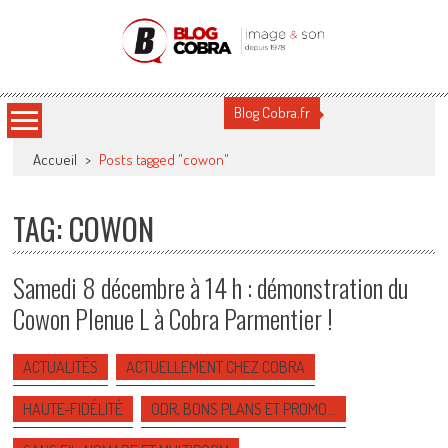
Blog Cobra
Toute l'actu Image & Son !
Blog Cobra.fr
Accueil
>
Posts tagged "cowon"
TAG: COWON
Samedi 8 décembre à 14 h : démonstration du
Cowon Plenue L à Cobra Parmentier !
ACTUALITÉS
ACTUELLEMENT CHEZ COBRA
HAUTE-FIDÉLITÉ
ODR, BONS PLANS ET PROMO…