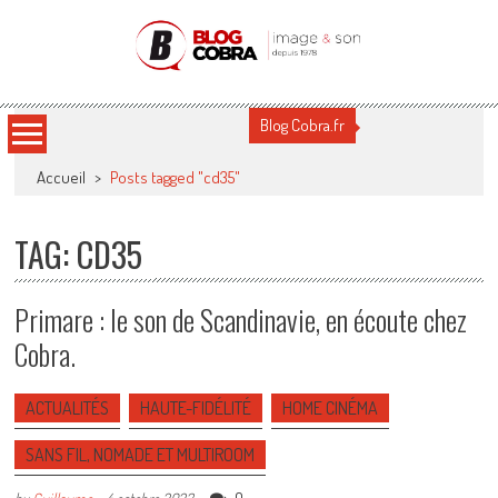
Blog Cobra
Toute l'actu Image & Son !
Blog Cobra.fr
Accueil
>
Posts tagged "cd35"
TAG: CD35
Primare : le son de Scandinavie, en écoute chez
Cobra.
ACTUALITÉS
HAUTE-FIDÉLITÉ
HOME CINÉMA
SANS FIL, NOMADE ET MULTIROOM