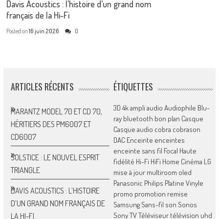
Davis Acoustics : l’histoire d’un grand nom
français de la Hi-Fi
Posted on
16 juin 2026
0
ARTICLES RÉCENTS
ÉTIQUETTES
3D
4k
ampli
audio
Audiophile
Blu-
MARANTZ MODEL 70 ET CD 70,
ray
bluetooth
bon plan
Casque
HÉRITIERS DES PM6007 ET
Casque audio
cobra
cobrason
CD6007
DAC
Enceinte
enceintes
enceinte sans fil
Focal
Haute
SOLSTICE : LE NOUVEL ESPRIT
fidélité
Hi-Fi
HiFi
Home Cinéma
LG
TRIANGLE
mise à jour
multiroom
oled
Panasonic
Philips
Platine Vinyle
DAVIS ACOUSTICS : L’HISTOIRE
promo
promotion
remise
D’UN GRAND NOM FRANÇAIS DE
Samsung
Sans-fil
son
Sonos
Sony
TV
Téléviseur
télévision
uhd
LA HI-FI