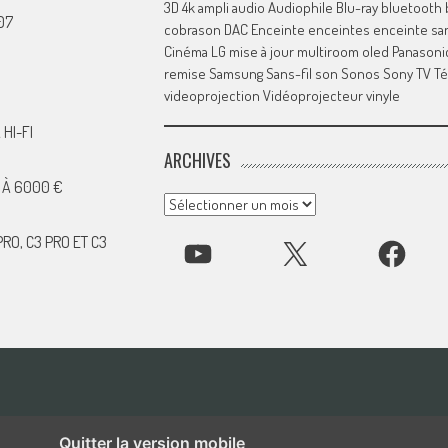
3D
4k
ampli
audio
Audiophile
Blu-ray
bluetooth
07
cobrason
DAC
Enceinte
enceintes
enceinte san
Cinéma
LG
mise à jour
multiroom
oled
Panasoni
remise
Samsung
Sans-fil
son
Sonos
Sony
TV
Té
videoprojection
Vidéoprojecteur
vinyle
HI-FI
ARCHIVES
 À 6000 €
Archives
RO, C3 PRO ET C3
YOUTUBE
X
FACEBOOK
Quitter la version mobile