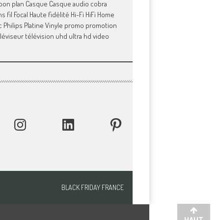
bon plan
Casque
Casque audio
cobra
s fil
Focal
Haute fidélité
Hi-Fi
HiFi
Home
c
Philips
Platine Vinyle
promo
promotion
léviseur
télévision
uhd
ultra hd
video
INSTAGRAM
LINKEDIN
PINTEREST
BLACK FRIDAY FRANCE