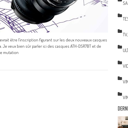
SA
TE
TV
 devrait être l’inscription figurant sur les deux nouveaux casques
. Je veux bien sûr parler ici des casques ATH-DSR7BT et de
UL
ne mutation
VI
VI
VI
DERN