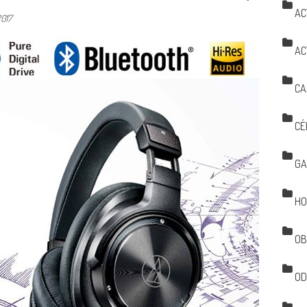
AC
017
AC
CA
CÉ
GA
HO
OB
OD