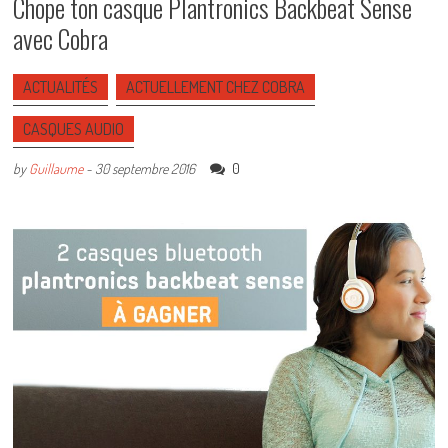
Chope ton casque Plantronics Backbeat Sense
avec Cobra
ACTUALITÉS
ACTUELLEMENT CHEZ COBRA
CASQUES AUDIO
0
by
Guillaume
-
30 septembre 2016