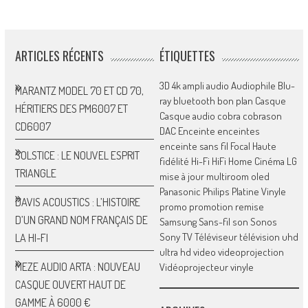
ARTICLES RÉCENTS
ÉTIQUETTES
3D
4k
ampli
audio
Audiophile
Blu-
MARANTZ MODEL 70 ET CD 70,
ray
bluetooth
bon plan
Casque
HÉRITIERS DES PM6007 ET
Casque audio
cobra
cobrason
CD6007
DAC
Enceinte
enceintes
enceinte sans fil
Focal
Haute
SOLSTICE : LE NOUVEL ESPRIT
fidélité
Hi-Fi
HiFi
Home Cinéma
LG
TRIANGLE
mise à jour
multiroom
oled
Panasonic
Philips
Platine Vinyle
DAVIS ACOUSTICS : L’HISTOIRE
promo
promotion
remise
D’UN GRAND NOM FRANÇAIS DE
Samsung
Sans-fil
son
Sonos
Sony
TV
Téléviseur
télévision
uhd
LA HI-FI
ultra hd
video
videoprojection
MEZE AUDIO ARTA : NOUVEAU
Vidéoprojecteur
vinyle
CASQUE OUVERT HAUT DE
GAMME À 6000 €