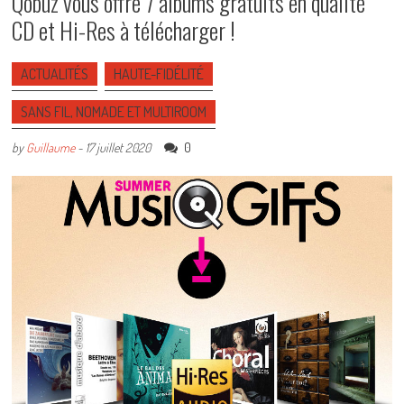
Qobuz vous offre 7 albums gratuits en qualité
CD et Hi-Res à télécharger !
ACTUALITÉS
HAUTE-FIDÉLITÉ
SANS FIL, NOMADE ET MULTIROOM
0
by
Guillaume
-
17 juillet 2020