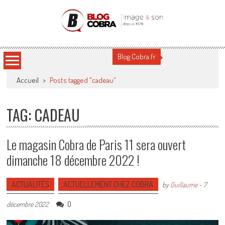
Blog Cobra
Toute l'actu Image & Son !
Blog Cobra.fr
Accueil
>
Posts tagged "cadeau"
TAG: CADEAU
Le magasin Cobra de Paris 11 sera ouvert
dimanche 18 décembre 2022 !
ACTUALITÉS
ACTUELLEMENT CHEZ COBRA
by
Guillaume
-
7
0
décembre 2022