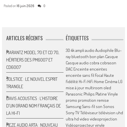
Posted on
16 juin 2026
0
ARTICLES RÉCENTS
ÉTIQUETTES
3D
4k
ampli
audio
Audiophile
Blu-
MARANTZ MODEL 70 ET CD 70,
ray
bluetooth
bon plan
Casque
HÉRITIERS DES PM6007 ET
Casque audio
cobra
cobrason
CD6007
DAC
Enceinte
enceintes
enceinte sans fil
Focal
Haute
SOLSTICE : LE NOUVEL ESPRIT
fidélité
Hi-Fi
HiFi
Home Cinéma
LG
TRIANGLE
mise à jour
multiroom
oled
Panasonic
Philips
Platine Vinyle
DAVIS ACOUSTICS : L’HISTOIRE
promo
promotion
remise
D’UN GRAND NOM FRANÇAIS DE
Samsung
Sans-fil
son
Sonos
Sony
TV
Téléviseur
télévision
uhd
LA HI-FI
ultra hd
video
videoprojection
MEZE AUDIO ARTA : NOUVEAU
Vidéoprojecteur
vinyle