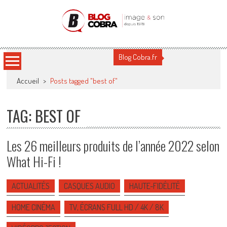
Blog Cobra
Toute l'actu Image & Son !
Blog Cobra.fr
Accueil
>
Posts tagged "best of"
TAG: BEST OF
Les 26 meilleurs produits de l’année 2022 selon
What Hi-Fi !
ACTUALITÉS
CASQUES AUDIO
HAUTE-FIDÉLITÉ
HOME CINÉMA
TV, ÉCRANS FULL HD / 4K / 8K