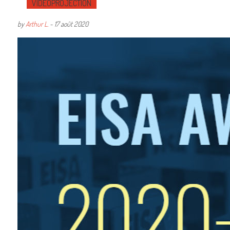
VIDÉOPROJECTION
by
Arthur L.
-
17 août 2020