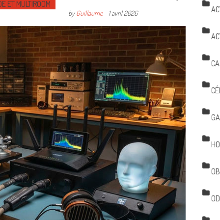
DE ET MULTIROOM
AC
by
Guillaume
-
1 avril 2026
AC
CA
CÉ
GA
HO
OB
OD