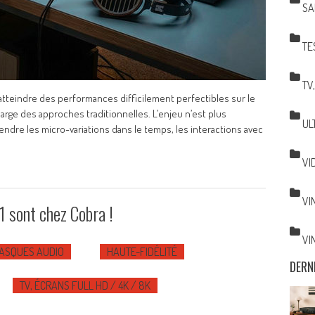
SA
TE
TV
tteindre des performances difficilement perfectibles sur le
rge des approches traditionnelles. L’enjeu n’est plus
UL
ndre les micro-variations dans le temps, les interactions avec
VI
VI
 sont chez Cobra !
VI
ASQUES AUDIO
HAUTE-FIDÉLITÉ
DERN
TV, ÉCRANS FULL HD / 4K / 8K