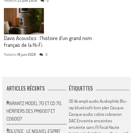
Posted on
22 juin 2026
0
Davis Acoustics : l’histoire d’un grand nom
français de la Hi-Fi
Posted on
16 juin 2026
0
ARTICLES RÉCENTS
ÉTIQUETTES
3D
4k
ampli
audio
Audiophile
Blu-
MARANTZ MODEL 70 ET CD 70,
ray
bluetooth
bon plan
Casque
HÉRITIERS DES PM6007 ET
Casque audio
cobra
cobrason
CD6007
DAC
Enceinte
enceintes
enceinte sans fil
Focal
Haute
SOLSTICE : LE NOUVEL ESPRIT