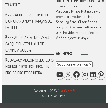
fidélité
Hi-Fi
HiFi
Home Cinéma
LG
TRIANGLE
mise à jour
multiroom
oled
Panasonic
Philips
Platine Vinyle
DAVIS ACOUSTICS : L’HISTOIRE
promo
promotion
remise
D’UN GRAND NOM FRANÇAIS DE
Samsung
Sans-fil
son
Sonos
Sony
TV
Téléviseur
télévision
uhd
LA HI-FI
ultra hd
video
videoprojection
MEZE AUDIO ARTA : NOUVEAU
Vidéoprojecteur
vinyle
CASQUE OUVERT HAUT DE
GAMME À 6000 €
ARCHIVES
NOUVEAUX VIDÉOPROJECTEURS
Archives
HISENSE 2026 : PX4-PRO, L9Q
YOUTUBE
X
FACEBOOK
INSTAGRAM
LINKED
P
PRO, C3 PRO ET C3 ULTRA
Copyright © 2026
Blog Cobra.fr
BLACK FRIDAY FRANCE