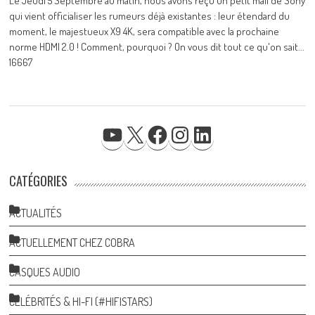
Le Jeudi 5 Septembre au matin, nous avons reçu un petit mail de Sony
qui vient officialiser les rumeurs déjà existantes : leur étendard du
moment, le majestueux X9 4K, sera compatible avec la prochaine
norme HDMI 2.0 ! Comment, pourquoi ? On vous dit tout ce qu'on sait...
16667
YOUTUBE
X
FACEBOOK
INSTAGRAM
LINKEDIN
CATÉGORIES
ACTUALITÉS
ACTUELLEMENT CHEZ COBRA
CASQUES AUDIO
CÉLÉBRITÉS & HI-FI (#HIFISTARS)