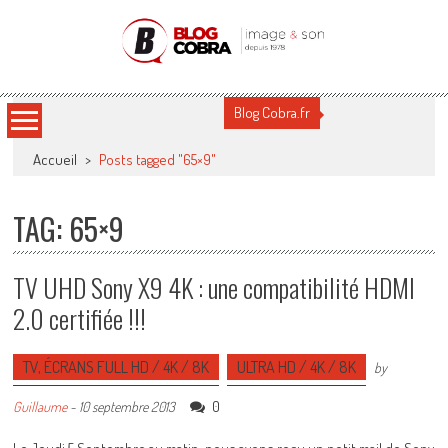
Blog Cobra
Toute l'actu Image & Son !
Blog Cobra.fr
Accueil
>
Posts tagged "65×9"
TAG: 65×9
TV UHD Sony X9 4K : une compatibilité HDMI
2.0 certifiée !!!
TV, ÉCRANS FULL HD / 4K / 8K
ULTRA HD / 4K / 8K
by
0
Guillaume
-
10 septembre 2013