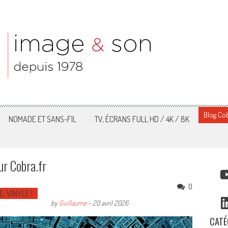
Blog Cob
NOMADE ET SANS-FIL
TV, ÉCRANS FULL HD / 4K / 8K
ur Cobra.fr
YO
0
E, VINYLE !
LI
by
Guillaume
-
20 avril 2026
CATÉ