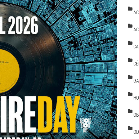
AC
AC
CA
CÉ
GA
HO
OB
OD