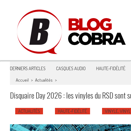
Blog Cobra
Toute l'actu Image & Son !
DERNIERS ARTICLES
CASQUES AUDIO
HAUTE-FIDÉLITÉ
Accueil
>
Actualités
>
Disquaire Day 2026 : les vinyles du RSD sont s
ACTUALITÉS
HAUTE-FIDÉLITÉ
VINYLE, VINYL