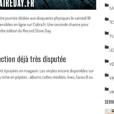
SA
ière journée dédiée aux disquaires physiques le samedi 18
TE
cessibles en ligne sur Cobra.fr. Une seconde chance pour
ette édition du Record Store Day.
TV
UL
ection déjà très disputée
VI
 épuisées en magasin. Les vinyles encore disponibles sur
riche en pépites : albums cultes réédités, lives, faces B ou
VI
VI
DERN