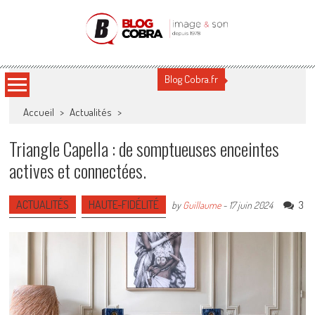
Blog Cobra
Toute l'actu Image & Son !
Blog Cobra.fr
Accueil
>
Actualités
>
Triangle Capella : de somptueuses enceintes
actives et connectées.
ACTUALITÉS
HAUTE-FIDÉLITÉ
3
by
Guillaume
-
17 juin 2024