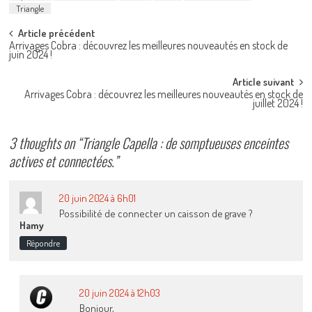
Triangle
Post
Article précédent
Arrivages Cobra : découvrez les meilleures nouveautés en stock de
navigation
juin 2024 !
Article suivant
Arrivages Cobra : découvrez les meilleures nouveautés en stock de
juillet 2024 !
3 thoughts on “
Triangle Capella : de somptueuses enceintes
actives et connectées.
”
20 juin 2024 à 6h01
Possibilité de connecter un caisson de grave ?
Hamy
Répondre
20 juin 2024 à 12h03
Bonjour,