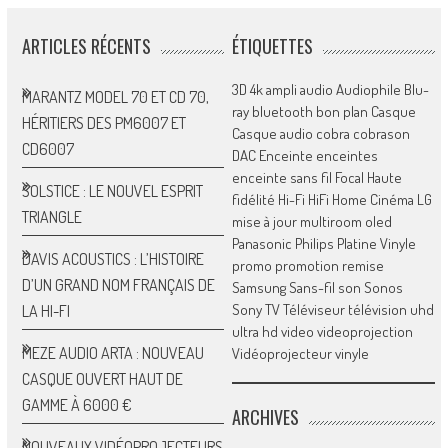
ARTICLES RÉCENTS
ÉTIQUETTES
3D
4k
ampli
audio
Audiophile
Blu-
MARANTZ MODEL 70 ET CD 70,
ray
bluetooth
bon plan
Casque
HÉRITIERS DES PM6007 ET
Casque audio
cobra
cobrason
CD6007
DAC
Enceinte
enceintes
enceinte sans fil
Focal
Haute
SOLSTICE : LE NOUVEL ESPRIT
fidélité
Hi-Fi
HiFi
Home Cinéma
LG
TRIANGLE
mise à jour
multiroom
oled
Panasonic
Philips
Platine Vinyle
DAVIS ACOUSTICS : L’HISTOIRE
promo
promotion
remise
D’UN GRAND NOM FRANÇAIS DE
Samsung
Sans-fil
son
Sonos
Sony
TV
Téléviseur
télévision
uhd
LA HI-FI
ultra hd
video
videoprojection
MEZE AUDIO ARTA : NOUVEAU
Vidéoprojecteur
vinyle
CASQUE OUVERT HAUT DE
GAMME À 6000 €
ARCHIVES
NOUVEAUX VIDÉOPROJECTEURS