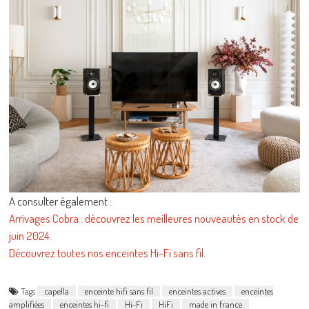
A consulter également :
Arrivages Cobra : découvrez les meilleures nouveautés en stock de
juin 2024.
Découvrez toutes nos enceintes Hi-Fi sans fil.
Tags
capella
enceinte hifi sans fil
enceintes actives
enceintes
amplifiées
enceintes hi-fi
Hi-Fi
HiFi
made in france