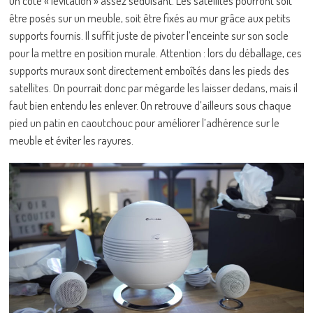
un côté « lévitation » assez séduisant. Les satellites pourront soit
être posés sur un meuble, soit être fixés au mur grâce aux petits
supports fournis. Il suffit juste de pivoter l’enceinte sur son socle
pour la mettre en position murale. Attention : lors du déballage, ces
supports muraux sont directement emboîtés dans les pieds des
satellites. On pourrait donc par mégarde les laisser dedans, mais il
faut bien entendu les enlever. On retrouve d’ailleurs sous chaque
pied un patin en caoutchouc pour améliorer l’adhérence sur le
meuble et éviter les rayures.