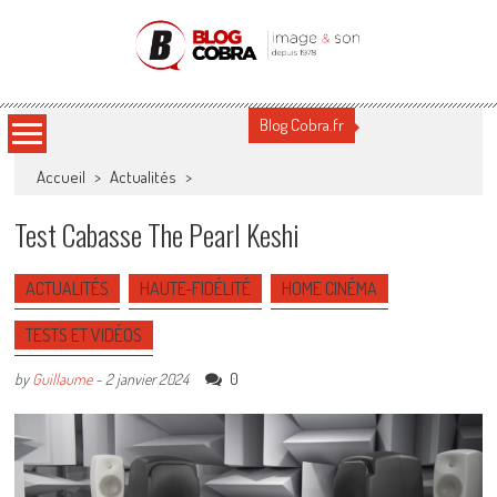
Blog Cobra
Toute l'actu Image & Son !
Blog Cobra.fr
Accueil
>
Actualités
>
Test Cabasse The Pearl Keshi
ACTUALITÉS
HAUTE-FIDÉLITÉ
HOME CINÉMA
TESTS ET VIDÉOS
0
by
Guillaume
-
2 janvier 2024