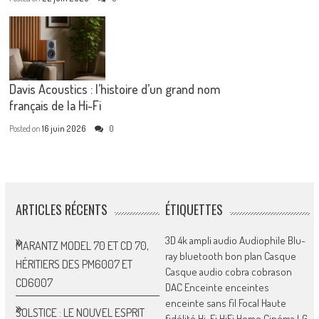
Davis Acoustics : l’histoire d’un grand nom
français de la Hi-Fi
Posted on
16 juin 2026
0
ARTICLES RÉCENTS
ÉTIQUETTES
3D
4k
ampli
audio
Audiophile
Blu-
MARANTZ MODEL 70 ET CD 70,
ray
bluetooth
bon plan
Casque
HÉRITIERS DES PM6007 ET
Casque audio
cobra
cobrason
CD6007
DAC
Enceinte
enceintes
enceinte sans fil
Focal
Haute
SOLSTICE : LE NOUVEL ESPRIT
fidélité
Hi-Fi
HiFi
Home Cinéma
LG