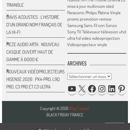
TRIANGLE
mise à jour
multiroom
oled
Panasonic
Philips
Platine Vinyle
DAVIS ACOUSTICS : L’HISTOIRE
promo
promotion
remise
D’UN GRAND NOM FRANÇAIS DE
Samsung
Sans-fil
son
Sonos
Sony
TV
Téléviseur
télévision
uhd
LA HI-FI
ultra hd
video
videoprojection
MEZE AUDIO ARTA : NOUVEAU
Vidéoprojecteur
vinyle
CASQUE OUVERT HAUT DE
GAMME À 6000 €
ARCHIVES
NOUVEAUX VIDÉOPROJECTEURS
Archives
HISENSE 2026 : PX4-PRO, L9Q
YOUTUBE
X
FACEBOOK
INSTAGRAM
LINKED
P
PRO, C3 PRO ET C3 ULTRA
Copyright © 2026
Blog Cobra.fr
BLACK FRIDAY FRANCE