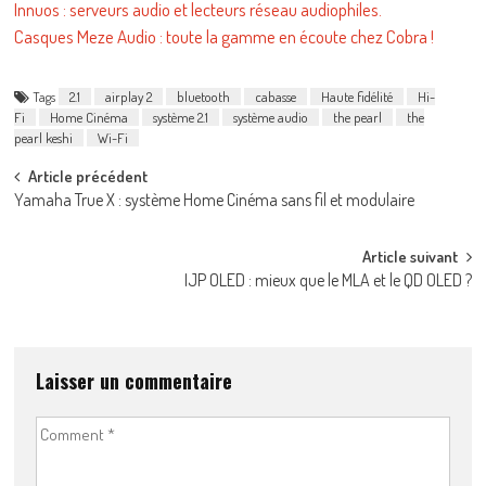
Innuos : serveurs audio et lecteurs réseau audiophiles.
Casques Meze Audio : toute la gamme en écoute chez Cobra !
Tags
2.1
airplay 2
bluetooth
cabasse
Haute fidélité
Hi-
Fi
Home Cinéma
système 2.1
système audio
the pearl
the
pearl keshi
Wi-Fi
Post
Article précédent
Yamaha True X : système Home Cinéma sans fil et modulaire
navigation
Article suivant
IJP OLED : mieux que le MLA et le QD OLED ?
Laisser un commentaire