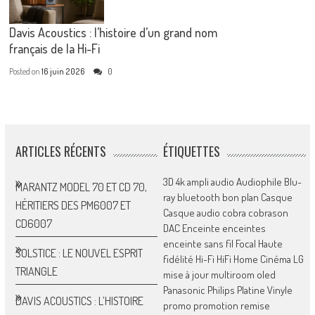
Davis Acoustics : l’histoire d’un grand nom
français de la Hi-Fi
Posted on
16 juin 2026
0
ARTICLES RÉCENTS
ÉTIQUETTES
3D
4k
ampli
audio
Audiophile
Blu-
MARANTZ MODEL 70 ET CD 70,
ray
bluetooth
bon plan
Casque
HÉRITIERS DES PM6007 ET
Casque audio
cobra
cobrason
CD6007
DAC
Enceinte
enceintes
enceinte sans fil
Focal
Haute
SOLSTICE : LE NOUVEL ESPRIT
fidélité
Hi-Fi
HiFi
Home Cinéma
LG
TRIANGLE
mise à jour
multiroom
oled
Panasonic
Philips
Platine Vinyle
DAVIS ACOUSTICS : L’HISTOIRE
promo
promotion
remise