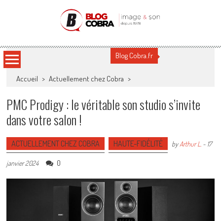
Blog Cobra
Toute l'actu Image & Son !
Blog Cobra.fr
Accueil
>
Actuellement chez Cobra
>
PMC Prodigy : le véritable son studio s’invite
dans votre salon !
ACTUELLEMENT CHEZ COBRA
HAUTE-FIDÉLITÉ
by
Arthur L.
-
17
0
janvier 2024