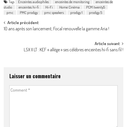
Tags
Enceintes audiophiles
enceintes de monitoring
enceintes de
studio
enceintes hi-fi
Hi-Fi
Home Cinéma
PCM twenty5
pmc
PMC prodigy
pmc speakers
prodigy 1
prodigy 5
Post
Article précédent
10 ans après son lancement, Focal renouvelle la gamme Aria !
navigation
Article suivant
LSX II LT : KEF « allège » ses célèbres enceintes hi-fi sans fil !
Laisser un commentaire