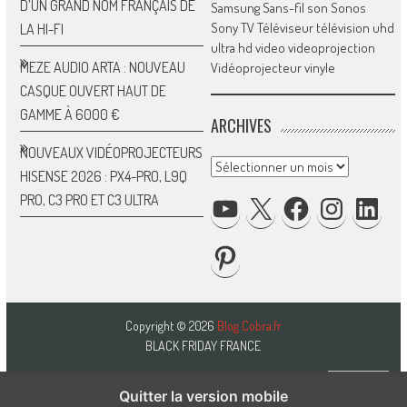
D’UN GRAND NOM FRANÇAIS DE
Samsung
Sans-fil
son
Sonos
Sony
TV
Téléviseur
télévision
uhd
LA HI-FI
ultra hd
video
videoprojection
MEZE AUDIO ARTA : NOUVEAU
Vidéoprojecteur
vinyle
CASQUE OUVERT HAUT DE
GAMME À 6000 €
ARCHIVES
NOUVEAUX VIDÉOPROJECTEURS
Archives
HISENSE 2026 : PX4-PRO, L9Q
YOUTUBE
X
FACEBOOK
INSTAGRA
LINK
PRO, C3 PRO ET C3 ULTRA
PINTEREST
Copyright © 2026
Blog Cobra.fr
BLACK FRIDAY FRANCE
Quitter la version mobile
HAUT