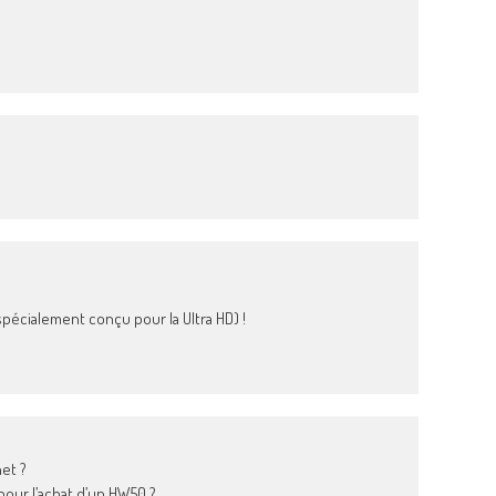
 spécialement conçu pour la Ultra HD) !
et ?
pour l’achat d’un HW50 ?