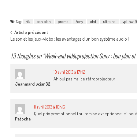
Tags
4k
bon plan
promo
Sony
uhd
ultra hd
vpl-hw1
Post
Article précédent
Le son et les jeux-vidéo : les avantages d’un bon système audio !
navigation
13 thoughts on “
Week-end vidéoprojection Sony : bon plan e
10 avril 2013 à 17h12
Ah oui pas mal ce rétroprojecteur
Jeanmarclucian32
11 avril 2013 à 10h16
Quel prix promotionnel (ou remise exceptionnelle) peu
Patoche