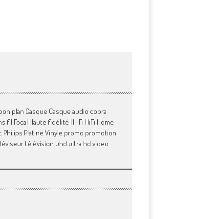
bon plan
Casque
Casque audio
cobra
s fil
Focal
Haute fidélité
Hi-Fi
HiFi
Home
c
Philips
Platine Vinyle
promo
promotion
léviseur
télévision
uhd
ultra hd
video