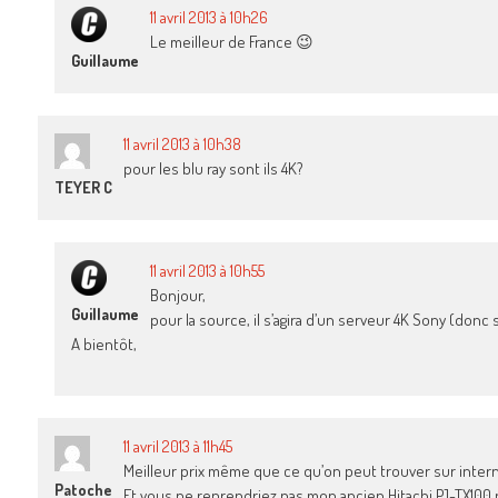
11 avril 2013 à 10h26
Le meilleur de France 😉
Guillaume
11 avril 2013 à 10h38
pour les blu ray sont ils 4K?
TEYER C
11 avril 2013 à 10h55
Bonjour,
Guillaume
pour la source, il s’agira d’un serveur 4K Sony (donc
A bientôt,
11 avril 2013 à 11h45
Meilleur prix même que ce qu’on peut trouver sur intern
Patoche
Et vous ne reprendriez pas mon ancien Hitachi PJ-TX100 