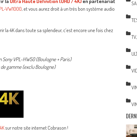
ir la
Ultra Haute Définition (UHD / 4K)
en partenariat
SA
PL-VW1000
, et vous aurez droit à un très bon système audio
TE
ir la 4K dans toute sa splendeur, c’est encore une fois chez
TV
UL
 d’un Sony VPL-HW50 (Boulogne + Paris)
t de gamme (exclu Boulogne)
VI
VI
VI
DERN
 4K
sur notre site internet Cobrason !