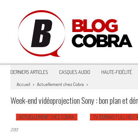
Blog Cobra
Toute l'actu Image & Son !
DERNIERS ARTICLES
CASQUES AUDIO
HAUTE-FIDÉLITÉ
Accueil
>
Actuellement chez Cobra
>
Week-end vidéoprojection Sony : bon plan et d
ACTUELLEMENT CHEZ COBRA
TV, ÉCRANS FULL HD / 
2013