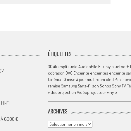
ÉTIQUETTES
3D
4k
ampli
audio
Audiophile
Blu-ray
bluetooth
07
cobrason
DAC
Enceinte
enceintes
enceinte san
Cinéma
LG
mise à jour
multiroom
oled
Panasoni
remise
Samsung
Sans-fil
son
Sonos
Sony
TV
Té
videoprojection
Vidéoprojecteur
vinyle
HI-FI
ARCHIVES
 À 6000 €
Archives