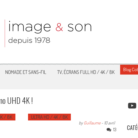
Blog Cob
NOMADE ET SANS-FIL
TV, ÉCRANS FULL HD / 4K / 8K
émo UHD 4K !
YOUT
4K / 8K
ULTRA HD / 4K / 8K
by
Guillaume
-
10 avril
CATÉ
13