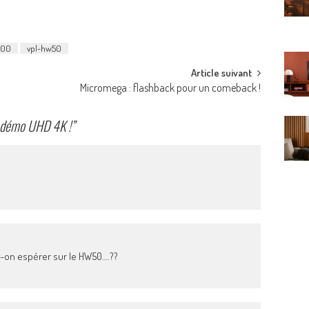
000
vpl-hw50
Article suivant
Micromega : flashback pour un comeback !
t démo UHD 4K !
”
t-on espérer sur le HW50….??