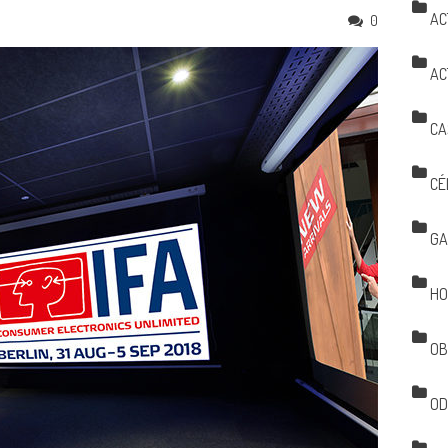
AC
0
AC
CA
CÉ
GA
HO
OB
OD