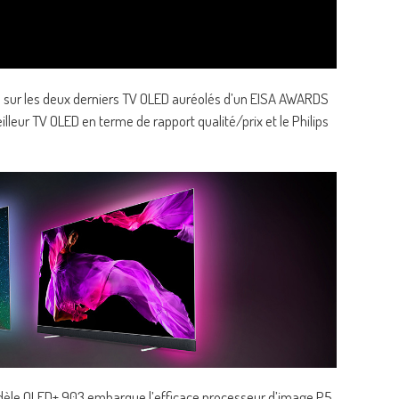
se sur les deux derniers TV OLED auréolés d’un EISA AWARDS
eur TV OLED en terme de rapport qualité/prix et le Philips
modèle OLED+ 903 embarque l’efficace processeur d’image P5,