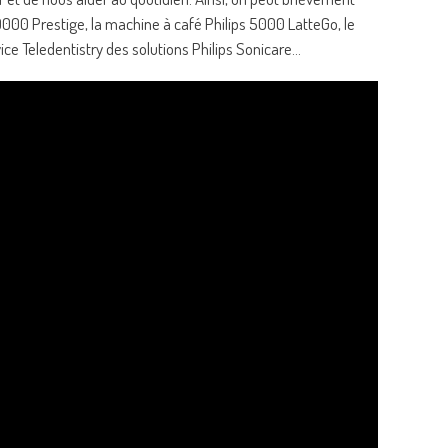
9000 Prestige, la machine à café Philips 5000 LatteGo, le
e Teledentistry des solutions Philips Sonicare…