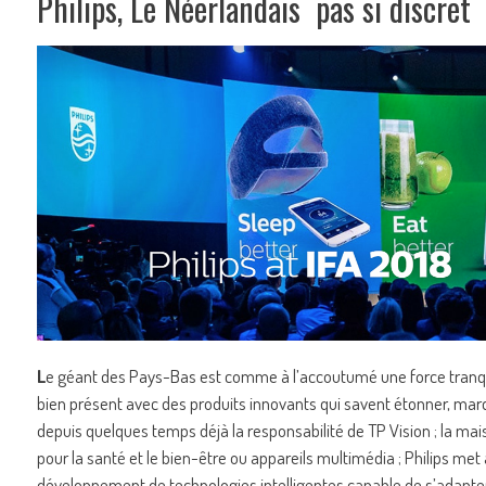
Philips, Le Néerlandais pas si discret
L
e géant des Pays-Bas est comme à l’accoutumé une force tranqui
bien présent avec des produits innovants qui savent étonner, marque
depuis quelques temps déjà la responsabilité de TP Vision ; la m
pour la santé et le bien-être ou appareils multimédia ; Philips met à
développement de technologies intelligentes capable de s’adapter 