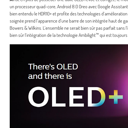
un processeur quad-core, Android 8.0 Oreo avec Google Assistant 
bien entendu le HDR10+ et profite des technologies d’amélioration 
soignée prend l’apparence d’une barre de son intégrée haut de gam
Bowers & Wilkins. L’ensemble ne serait bien sûr pas parfait sans l’
bien sûr l’intégration de la technologie Ambilight™ qui est toujo