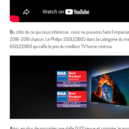
D
u côté de ce qui nous intéresse, nous ne pouvons faire l’impas
2018-2019 chacun. Le Philips 55OLED803 dans la catégorie du meill
65OLED903 qui rafle le prix du meilleur TV home cinéma.
A
insi, en plus de posséder une dalle OLED revue et corrigée, le 