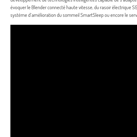
évoquer le Blender connecté haute vitesse, du rasoir électrique S
système d’amélioration du sommeil SmartSleep ou encore le servic