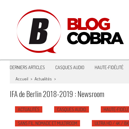
Blog Cobra
Toute l'actu Image & Son !
DERNIERS ARTICLES
CASQUES AUDIO
HAUTE-FIDÉLITÉ
Accueil
>
Actualités
>
IFA de Berlin 2018-2019 : Newsroom
ACTUALITÉS
CASQUES AUDIO
HAUTE-FIDÉLI
SANS FIL, NOMADE ET MULTIROOM
ULTRA HD / 4K / 8K