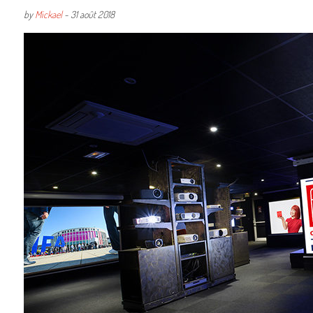
by
Mickael
-
31 août 2018