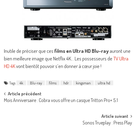
Inutile de préciser que ces
films en Ultra HD Blu-ray
auront une
bien meilleure image que Netflix 4K… Les possesseurs de
TV Ultra
HD 4K
vont bientôt pouvoir s’en donner à cœur joie !
Tags
4k
Blu-ray
films
hdr
kingsman
ultra hd
Post
Article précédent
Mois Anniversaire : Cobra vous offre un casque Tritton Pro+ 5.1
navigation
Article suivant
Sonos Trueplay : Press Play