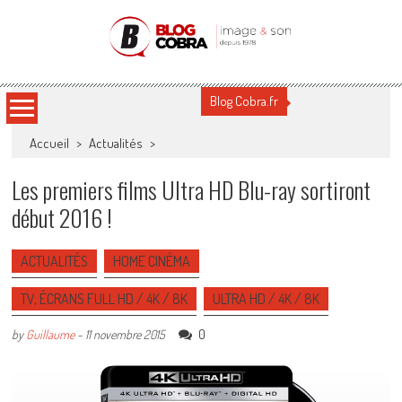
Blog Cobra
Toute l'actu Image & Son !
Blog Cobra.fr
Accueil
>
Actualités
>
Les premiers films Ultra HD Blu-ray sortiront
début 2016 !
ACTUALITÉS
HOME CINÉMA
TV, ÉCRANS FULL HD / 4K / 8K
ULTRA HD / 4K / 8K
0
by
Guillaume
-
11 novembre 2015