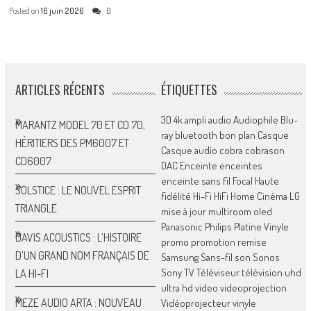
Posted on
16 juin 2026
0
ARTICLES RÉCENTS
ÉTIQUETTES
3D
4k
ampli
audio
Audiophile
Blu-
MARANTZ MODEL 70 ET CD 70,
ray
bluetooth
bon plan
Casque
HÉRITIERS DES PM6007 ET
Casque audio
cobra
cobrason
CD6007
DAC
Enceinte
enceintes
enceinte sans fil
Focal
Haute
SOLSTICE : LE NOUVEL ESPRIT
fidélité
Hi-Fi
HiFi
Home Cinéma
LG
TRIANGLE
mise à jour
multiroom
oled
Panasonic
Philips
Platine Vinyle
DAVIS ACOUSTICS : L’HISTOIRE
promo
promotion
remise
D’UN GRAND NOM FRANÇAIS DE
Samsung
Sans-fil
son
Sonos
Sony
TV
Téléviseur
télévision
uhd
LA HI-FI
ultra hd
video
videoprojection
MEZE AUDIO ARTA : NOUVEAU
Vidéoprojecteur
vinyle