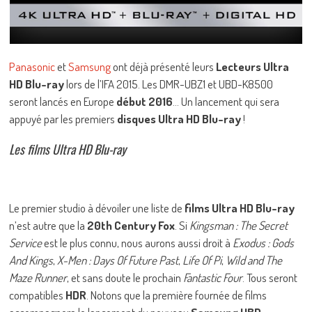
Panasonic
et
Samsung
ont déjà présenté leurs
Lecteurs Ultra
HD Blu-ray
lors de l’IFA 2015. Les DMR-UBZ1 et UBD-K8500
seront lancés en Europe
début 2016
… Un lancement qui sera
appuyé par les premiers
disques Ultra HD Blu-ray
!
Les films Ultra HD Blu-ray
Le premier studio à dévoiler une liste de
films Ultra HD Blu-ray
n’est autre que la
20th Century Fox
. Si
Kingsman : The Secret
Service
est le plus connu, nous aurons aussi droit à
Exodus : Gods
And Kings
,
X-Men : Days Of Future Past
,
Life Of Pi
,
Wild and The
Maze Runner
, et sans doute le prochain
Fantastic Four
. Tous seront
compatibles
HDR
. Notons que la première fournée de films