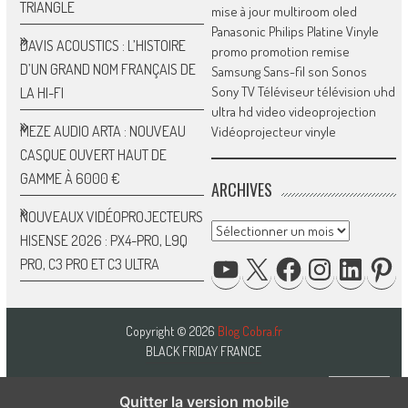
TRIANGLE
mise à jour
multiroom
oled
Panasonic
Philips
Platine Vinyle
DAVIS ACOUSTICS : L’HISTOIRE
promo
promotion
remise
D’UN GRAND NOM FRANÇAIS DE
Samsung
Sans-fil
son
Sonos
Sony
TV
Téléviseur
télévision
uhd
LA HI-FI
ultra hd
video
videoprojection
MEZE AUDIO ARTA : NOUVEAU
Vidéoprojecteur
vinyle
CASQUE OUVERT HAUT DE
GAMME À 6000 €
ARCHIVES
NOUVEAUX VIDÉOPROJECTEURS
Archives
HISENSE 2026 : PX4-PRO, L9Q
YOUTUBE
X
FACEBOOK
INSTAGRAM
LINKED
P
PRO, C3 PRO ET C3 ULTRA
Copyright © 2026
Blog Cobra.fr
BLACK FRIDAY FRANCE
Quitter la version mobile
HAUT