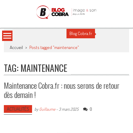
Blog Cobra
Toute l'actu Image & Son !
Blog Cobra.fr
Accueil
>
Posts tagged "maintenance"
TAG: MAINTENANCE
Maintenance Cobra.fr : nous serons de retour
dès demain !
ACTUALITÉS
0
by
Guillaume
-
3 mars 2025