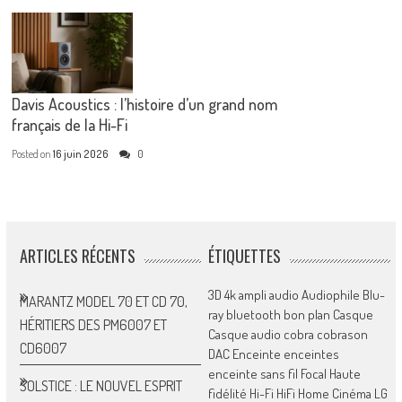
Davis Acoustics : l’histoire d’un grand nom
français de la Hi-Fi
Posted on
16 juin 2026
0
ARTICLES RÉCENTS
ÉTIQUETTES
3D
4k
ampli
audio
Audiophile
Blu-
MARANTZ MODEL 70 ET CD 70,
ray
bluetooth
bon plan
Casque
HÉRITIERS DES PM6007 ET
Casque audio
cobra
cobrason
CD6007
DAC
Enceinte
enceintes
enceinte sans fil
Focal
Haute
SOLSTICE : LE NOUVEL ESPRIT
fidélité
Hi-Fi
HiFi
Home Cinéma
LG