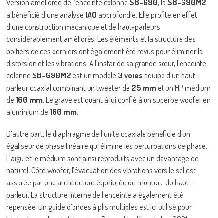
Version améliorée de l’enceinte colonne
SB-G90
, la
SB-G90M2
a bénéficié d’une analyse
IAO
approfondie. Elle profite en effet
d’une construction mécanique et de haut-parleurs
considérablement améliorés. Les éléments et la structure des
boîtiers de ces derniers ont également été revus pour éliminer la
distorsion et les vibrations. A l’instar de sa grande sœur, l’enceinte
colonne
SB-G90M2
est un modèle
3 voies
équipé d’un haut-
parleur coaxial combinant un tweeter de
25 mm
et un HP médium
de
160 mm
. Le grave est quant à lui confié à un superbe woofer en
aluminium de
160 mm
.
D’autre part, le diaphragme de l’unité coaxiale bénéficie d’un
égaliseur de phase linéaire qui élimine les perturbations de phase.
L’aigu et le médium sont ainsi reproduits avec un davantage de
naturel. Côté woofer, l’évacuation des vibrations vers le sol est
assurée par une architecture équilibrée de monture du haut-
parleur. La structure interne de l’enceinte a également été
repensée. Un guide d’ondes à plis multiples est ici utilisé pour