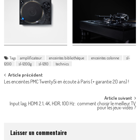
Tags
amplificateur
enceintes bibliothèque
enceintes colonne
sl-
1200
sl-1200g
sl-1210
technics
Post
Article précédent
Les enceintes PMC Twenty5i en écoute à Paris (+ garantie 20 ans) !
navigation
Article suivant
Input lag, HDMI 2.1, 4K, HDR, 100 Hz : comment choisir le meilleur TV
pour les jeux-vidéo ?
Laisser un commentaire