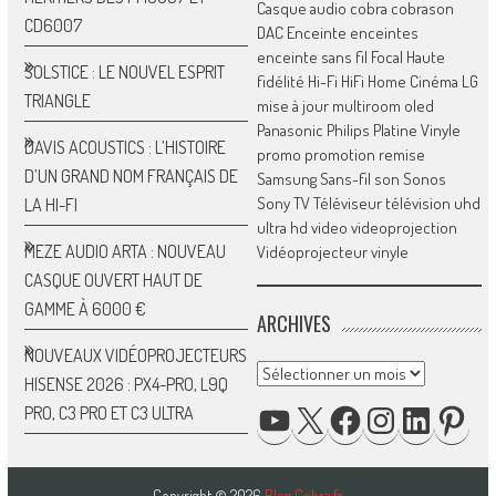
Casque audio
cobra
cobrason
CD6007
DAC
Enceinte
enceintes
enceinte sans fil
Focal
Haute
SOLSTICE : LE NOUVEL ESPRIT
fidélité
Hi-Fi
HiFi
Home Cinéma
LG
TRIANGLE
mise à jour
multiroom
oled
Panasonic
Philips
Platine Vinyle
DAVIS ACOUSTICS : L’HISTOIRE
promo
promotion
remise
D’UN GRAND NOM FRANÇAIS DE
Samsung
Sans-fil
son
Sonos
Sony
TV
Téléviseur
télévision
uhd
LA HI-FI
ultra hd
video
videoprojection
MEZE AUDIO ARTA : NOUVEAU
Vidéoprojecteur
vinyle
CASQUE OUVERT HAUT DE
GAMME À 6000 €
ARCHIVES
NOUVEAUX VIDÉOPROJECTEURS
Archives
HISENSE 2026 : PX4-PRO, L9Q
YOUTUBE
X
FACEBOOK
INSTAGRAM
LINKEDIN
PIN
PRO, C3 PRO ET C3 ULTRA
Copyright © 2026
Blog Cobra.fr