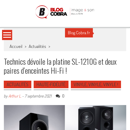
Blog Cobra
Toute l'actu Image & Son !
Blog Cobra.fr
Accueil
>
Actualités
>
Technics dévoile la platine SL-1210G et deux
paires d’enceintes Hi-Fi !
ACTUALITÉS
HAUTE-FIDÉLITÉ
VINYLE, VINYLE, VINYLE !
0
by
Arthur L.
-
7 septembre 2021