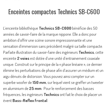
Enceintes compactes Technics SB-C600
L’enceinte bibliothèque
Technics SB-C600
bénéficie des 50
années de savoir-faire de la marque nippone. Elle a donc pour
ambition d’offrir une scène sonore impressionnante et une
sensation d’immersion sans précédent malgré sa taille compacte.
Parfaite illustration du savoir-faire des ingénieurs
Technics
, cette
enceinte
2 voies
est dotée d’une unité d’entrainement coaxiale
unique. Construit sur le principe de la « phase linéaire », ce dernier
élimine les perturbations de phase afin d’assurer un médium et un
aigu dénués de distorsion. Vous pouvez ainsi compter sur un
superbe woofer de
150 mm
, sur lequel vient se greffer un tweeter
en aluminium de
25 mm
. Pour le renforcement des basses
fréquences, les ingénieurs
Technics
ont fait le choix de placer un
évent
Bass-Reflex frontal
.