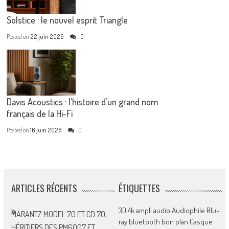
Solstice : le nouvel esprit Triangle
Posted on
22 juin 2026
0
Davis Acoustics : l’histoire d’un grand nom
français de la Hi-Fi
Posted on
16 juin 2026
0
ARTICLES RÉCENTS
ÉTIQUETTES
3D
4k
ampli
audio
Audiophile
Blu-
MARANTZ MODEL 70 ET CD 70,
ray
bluetooth
bon plan
Casque
HÉRITIERS DES PM6007 ET