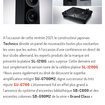
A l’occasion de cette rentrée 2021, le constructeur japonais
Technics
dévoile un panel de nouveautés toutes plus excitantes
les unes que les autres. A l’occasion d’une conférence en direct de
leur studio allemand, les experts produits de la marque ont
présenté la platine
SL-1210G
, sans surprise. Cette dernière est
tout simplement la version noire de la célèbre platine
SL-1200G
! Nous avons également eu droit de découvrir le superbe
amplificateur intégré
SU-G700M2
, digne successeur du très
réputé
SU-G700
. L’étonnement fut en effet plus grand à
l’annonce du système d’enceintes bibliothèque
SB-C600
et des
enceintes colonnes
SB-G90M2
de la série «
Grand Class
».