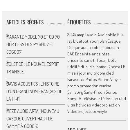
ARTICLES RÉCENTS
ÉTIQUETTES
3D
4k
ampli
audio
Audiophile
Blu-
MARANTZ MODEL 70 ET CD 70,
ray
bluetooth
bon plan
Casque
HÉRITIERS DES PM6007 ET
Casque audio
cobra
cobrason
CD6007
DAC
Enceinte
enceintes
enceinte sans fil
Focal
Haute
SOLSTICE : LE NOUVEL ESPRIT
fidélité
Hi-Fi
HiFi
Home Cinéma
LG
TRIANGLE
mise à jour
multiroom
oled
Panasonic
Philips
Platine Vinyle
DAVIS ACOUSTICS : L’HISTOIRE
promo
promotion
remise
D’UN GRAND NOM FRANÇAIS DE
Samsung
Sans-fil
son
Sonos
Sony
TV
Téléviseur
télévision
uhd
LA HI-FI
ultra hd
video
videoprojection
MEZE AUDIO ARTA : NOUVEAU
Vidéoprojecteur
vinyle
CASQUE OUVERT HAUT DE
GAMME À 6000 €
ARCHIVES