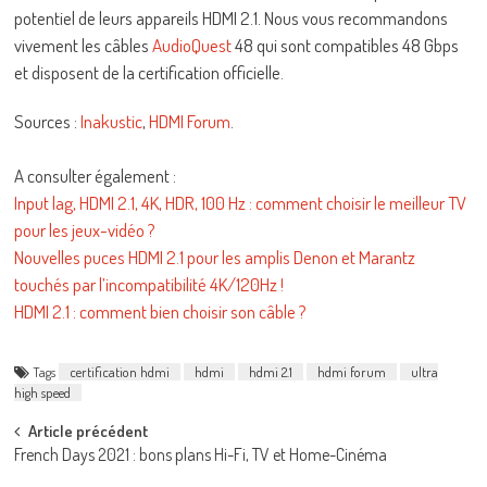
potentiel de leurs appareils HDMI 2.1. Nous vous recommandons
vivement les câbles
AudioQuest
48 qui sont compatibles 48 Gbps
et disposent de la certification officielle.
Sources :
Inakustic
,
HDMI Forum
.
A consulter également :
Input lag, HDMI 2.1, 4K, HDR, 100 Hz : comment choisir le meilleur TV
pour les jeux-vidéo ?
Nouvelles puces HDMI 2.1 pour les amplis Denon et Marantz
touchés par l’incompatibilité 4K/120Hz !
HDMI 2.1 : comment bien choisir son câble ?
Tags
certification hdmi
hdmi
hdmi 2.1
hdmi forum
ultra
high speed
Post
Article précédent
French Days 2021 : bons plans Hi-Fi, TV et Home-Cinéma
navigation