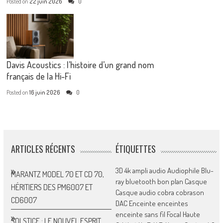
Posted on
22 juin 2026
0
Davis Acoustics : l’histoire d’un grand nom
français de la Hi-Fi
Posted on
16 juin 2026
0
ARTICLES RÉCENTS
ÉTIQUETTES
3D
4k
ampli
audio
Audiophile
Blu-
MARANTZ MODEL 70 ET CD 70,
ray
bluetooth
bon plan
Casque
HÉRITIERS DES PM6007 ET
Casque audio
cobra
cobrason
CD6007
DAC
Enceinte
enceintes
enceinte sans fil
Focal
Haute
SOLSTICE : LE NOUVEL ESPRIT