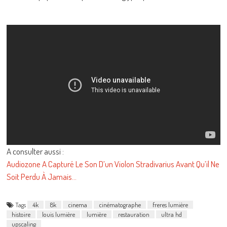
A consulter aussi :
Audiozone A Capturé Le Son D’un Violon Stradivarius Avant Qu’il Ne
Soit Perdu À Jamais…
Tags
4k
8k
cinema
cinématographe
freres lumière
histoire
louis lumière
lumière
restauration
ultra hd
upscaling