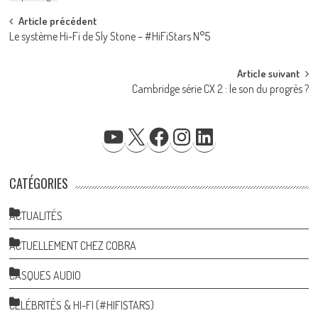
Post
Article précédent
Le système Hi-Fi de Sly Stone – #HiFiStars N°5
navigation
Article suivant
Cambridge série CX 2 : le son du progrès ?
YOUTUBE
X
FACEBOOK
INSTAGRAM
LINKEDIN
CATÉGORIES
ACTUALITÉS
ACTUELLEMENT CHEZ COBRA
CASQUES AUDIO
CÉLÉBRITÉS & HI-FI (#HIFISTARS)