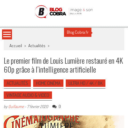
Blog Cobra
Toute l'actu Image & Son !
Blog Cobra.fr
Accueil
>
Actualités
>
Le premier film de Louis Lumière restauré en 4K
60p grâce à l’intelligence artificielle
ACTUALITÉS
HOME CINÉMA
ULTRA HD / 4K / 8K
VINTAGE AUDIO & VIDEO
0
by
Guillaume
-
7 février 2020