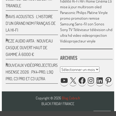
fidélité
Hi-Fi
HiFi
Home Cinéma
LG
TRIANGLE
mise à jour
multiroom
oled
Panasonic
Philips
Platine Vinyle
DAVIS ACOUSTICS : L’HISTOIRE
promo
promotion
remise
D’UN GRAND NOM FRANÇAIS DE
Samsung
Sans-fil
son
Sonos
Sony
TV
Téléviseur
télévision
uhd
LA HI-FI
ultra hd
video
videoprojection
MEZE AUDIO ARTA : NOUVEAU
Vidéoprojecteur
vinyle
CASQUE OUVERT HAUT DE
GAMME À 6000 €
ARCHIVES
NOUVEAUX VIDÉOPROJECTEURS
Archives
HISENSE 2026 : PX4-PRO, L9Q
YOUTUBE
X
FACEBOOK
INSTAGRAM
LINKED
P
PRO, C3 PRO ET C3 ULTRA
Copyright © 2026
Blog Cobra.fr
BLACK FRIDAY FRANCE