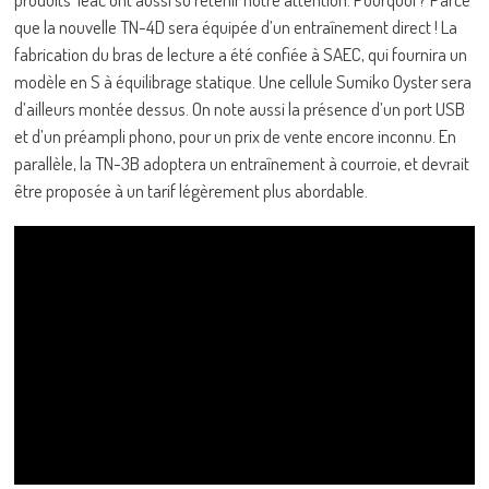
que la nouvelle TN-4D sera équipée d’un entraînement direct ! La
fabrication du bras de lecture a été confiée à SAEC, qui fournira un
modèle en S à équilibrage statique. Une cellule Sumiko Oyster sera
d’ailleurs montée dessus. On note aussi la présence d’un port USB
et d’un préampli phono, pour un prix de vente encore inconnu. En
parallèle, la TN-3B adoptera un entraînement à courroie, et devrait
être proposée à un tarif légèrement plus abordable.