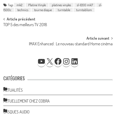
Tags
mk2
Platine Vinyle
platines vinyles
sl-1200 mk7
sl-
1500c
technics
tourne disque
turntable
turntablism
Post
Article précédent
TOP 5 des meilleurs TV 2018
navigation
Article suivant
IMAX Enhanced : Le nouveau standard Home cinéma
YOUTUBE
X
FACEBOOK
INSTAGRAM
LINKEDIN
CATÉGORIES
ACTUALITÉS
ACTUELLEMENT CHEZ COBRA
CASQUES AUDIO