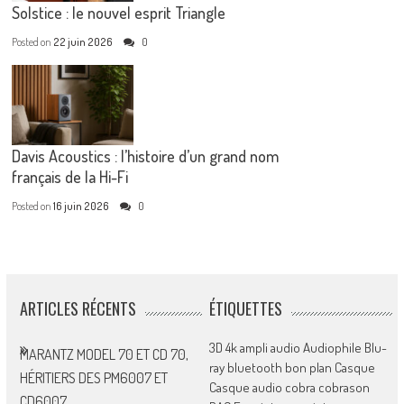
Solstice : le nouvel esprit Triangle
Posted on
22 juin 2026
0
Davis Acoustics : l’histoire d’un grand nom
français de la Hi-Fi
Posted on
16 juin 2026
0
ARTICLES RÉCENTS
ÉTIQUETTES
3D
4k
ampli
audio
Audiophile
Blu-
MARANTZ MODEL 70 ET CD 70,
ray
bluetooth
bon plan
Casque
HÉRITIERS DES PM6007 ET
Casque audio
cobra
cobrason
CD6007