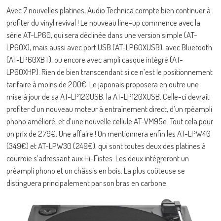
Avec 7 nouvelles platines, Audio Technica compte bien continuer à
profiter du vinyl revival ! Le nouveau line-up commence avec la
série AT-LP60, qui sera déclinée dans une version simple (AT-
LP60X), mais aussi avec port USB (AT-LP60XUSB), avec Bluetooth
(AT-LP60XBT), ou encore avec ampli casque intégré (AT-
LP60XHP). Rien de bien transcendant si ce n’est le positionnement
tarifaire à moins de 200€. Le japonais proposera en outre une
mise à jour de sa AT-LP120USB, la AT-LP120XUSB. Celle-ci devrait
profiter d’un nouveau moteur à entraînement direct, d’un rpéampli
phono amélioré, et d’une nouvelle cellule AT-VM95e. Tout cela pour
un prix de 279€. Une affaire ! On mentionnera enfin les AT-LPW40
(349€) et AT-LPW30 (249€), qui sont toutes deux des platines à
courroie s’adressant aux Hi-Fistes. Les deux intégreront un
préampli phono et un châssis en bois. La plus coûteuse se
distinguera principalement par son bras en carbone.