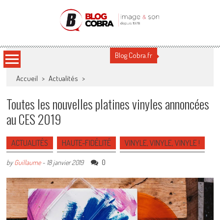
Blog Cobra
Toute l'actu Image & Son !
Blog Cobra.fr
Accueil
>
Actualités
>
Toutes les nouvelles platines vinyles annoncées
au CES 2019
ACTUALITÉS
HAUTE-FIDÉLITÉ
VINYLE, VINYLE, VINYLE !
0
by
Guillaume
-
18 janvier 2019