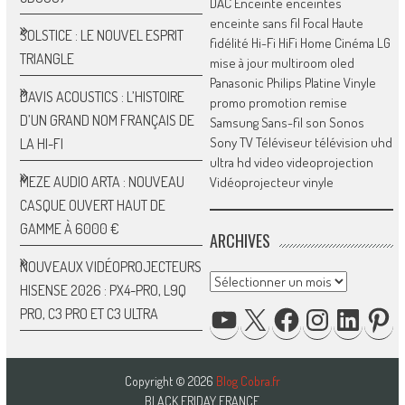
DAC
Enceinte
enceintes
enceinte sans fil
Focal
Haute
SOLSTICE : LE NOUVEL ESPRIT
fidélité
Hi-Fi
HiFi
Home Cinéma
LG
TRIANGLE
mise à jour
multiroom
oled
Panasonic
Philips
Platine Vinyle
DAVIS ACOUSTICS : L’HISTOIRE
promo
promotion
remise
D’UN GRAND NOM FRANÇAIS DE
Samsung
Sans-fil
son
Sonos
Sony
TV
Téléviseur
télévision
uhd
LA HI-FI
ultra hd
video
videoprojection
MEZE AUDIO ARTA : NOUVEAU
Vidéoprojecteur
vinyle
CASQUE OUVERT HAUT DE
GAMME À 6000 €
ARCHIVES
NOUVEAUX VIDÉOPROJECTEURS
Archives
HISENSE 2026 : PX4-PRO, L9Q
YOUTUBE
X
FACEBOOK
INSTAGRAM
LINKED
P
PRO, C3 PRO ET C3 ULTRA
Copyright © 2026
Blog Cobra.fr
BLACK FRIDAY FRANCE