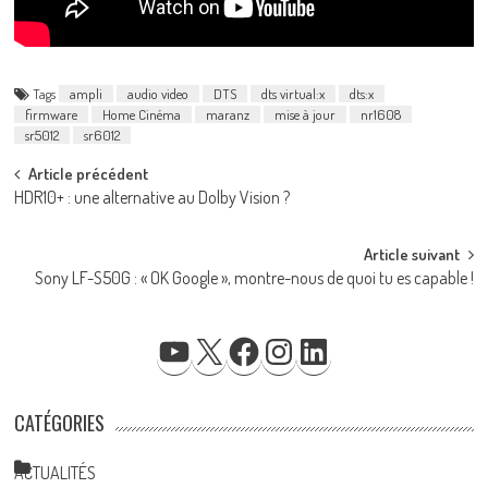
Tags
ampli
audio video
DTS
dts virtual:x
dts:x
firmware
Home Cinéma
maranz
mise à jour
nr1608
sr5012
sr6012
Post
Article précédent
HDR10+ : une alternative au Dolby Vision ?
navigation
Article suivant
Sony LF-S50G : « OK Google », montre-nous de quoi tu es capable !
YOUTUBE
X
FACEBOOK
INSTAGRAM
LINKEDIN
CATÉGORIES
ACTUALITÉS