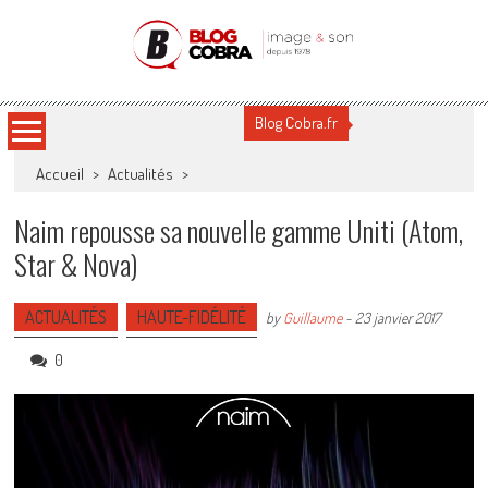
Blog Cobra
Toute l'actu Image & Son !
Blog Cobra.fr
Accueil
>
Actualités
>
Naim repousse sa nouvelle gamme Uniti (Atom,
Star & Nova)
ACTUALITÉS
HAUTE-FIDÉLITÉ
by
Guillaume
-
23 janvier 2017
0