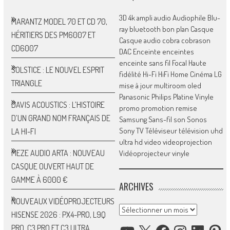
3D
4k
ampli
audio
Audiophile
Blu-
MARANTZ MODEL 70 ET CD 70,
ray
bluetooth
bon plan
Casque
HÉRITIERS DES PM6007 ET
Casque audio
cobra
cobrason
CD6007
DAC
Enceinte
enceintes
enceinte sans fil
Focal
Haute
SOLSTICE : LE NOUVEL ESPRIT
fidélité
Hi-Fi
HiFi
Home Cinéma
LG
TRIANGLE
mise à jour
multiroom
oled
Panasonic
Philips
Platine Vinyle
DAVIS ACOUSTICS : L’HISTOIRE
promo
promotion
remise
D’UN GRAND NOM FRANÇAIS DE
Samsung
Sans-fil
son
Sonos
Sony
TV
Téléviseur
télévision
uhd
LA HI-FI
ultra hd
video
videoprojection
MEZE AUDIO ARTA : NOUVEAU
Vidéoprojecteur
vinyle
CASQUE OUVERT HAUT DE
GAMME À 6000 €
ARCHIVES
NOUVEAUX VIDÉOPROJECTEURS
Archives
HISENSE 2026 : PX4-PRO, L9Q
YOUTUBE
X
FACEBOOK
INSTAGRAM
LINKED
P
PRO, C3 PRO ET C3 ULTRA