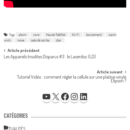
Tags
atom
core
Haute fidélité
Hi-Fi
lancement
naim
uniti
nova
sate de sortie
star
Post
Article précédent
Les Appareils Insolites Disparus #3 : le Laserdisc (LD)
navigation
Article suivant
Tutoriel Vidéo : comment régler la cellule sur une platine vinyle
Elipson ?
YOUTUBE
X
FACEBOOK
INSTAGRAM
LINKEDIN
CATÉGORIES
ACTUALITÉS