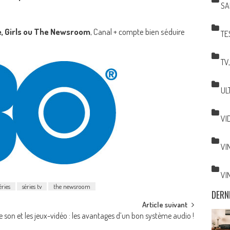
SA
, Girls ou The Newsroom
, Canal + compte bien séduire
TE
TV
UL
VI
VI
VI
éries
séries tv
the newsroom
DERN
Article suivant
e son et les jeux-vidéo : les avantages d’un bon système audio !