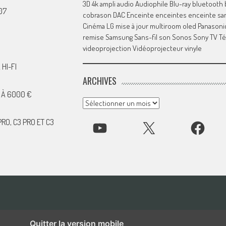
3D
4k
ampli
audio
Audiophile
Blu-ray
bluetooth
07
cobrason
DAC
Enceinte
enceintes
enceinte san
Cinéma
LG
mise à jour
multiroom
oled
Panasoni
remise
Samsung
Sans-fil
son
Sonos
Sony
TV
Té
videoprojection
Vidéoprojecteur
vinyle
HI-FI
ARCHIVES
 À 6000 €
Archives
RO, C3 PRO ET C3
YOUTUBE
X
FACEBOOK
Quitter la version mobile