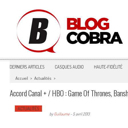
Blog Cobra
Toute l'actu Image & Son !
DERNIERS ARTICLES
CASQUES AUDIO
HAUTE-FIDÉLITÉ
Accueil
>
Actualités
>
Accord Canal + / HBO : Game Of Thrones, Bans
ACTUALITÉS
by
Guillaume
-
5 avril 2013