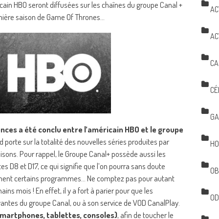
icain HBO seront diffusées sur les chaînes du groupe Canal +
AC
ernière saison de Game Of Thrones…
AC
CA
CÉ
GA
ences a été conclu entre l’américain HBO et le groupe
d porte sur la totalité des nouvelles séries produites par
HO
isons. Pour rappel, le Groupe Canal+ possède aussi les
es D8 et D17, ce qui signifie que l’on pourra sans doute
OB
ement certains programmes… Ne comptez pas pour autant
s mois ! En effet, il y a fort à parier pour que les
OD
ntes du groupe Canal, ou à son service de VOD CanalPlay.
 Smartphones, tablettes, consoles)
, afin de toucher le