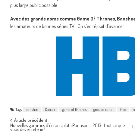
plus large public possible.
Avec des grands noms comme Game Of Thrones, Banshee
les amateurs de bonnes séries TV… On s’en réjouit d’avance !
Tags
banshee
Canal+
game of thrones
groupe canal
hbo
s
Post
Article précédent
Nouvelles gammes d’écrans plats Panasonic 2013 : tout ce que
L
vous devez retenir !
navigation