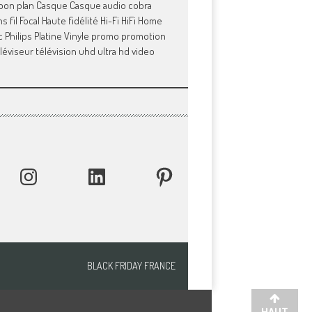
bon plan
Casque
Casque audio
cobra
s fil
Focal
Haute fidélité
Hi-Fi
HiFi
Home
c
Philips
Platine Vinyle
promo
promotion
léviseur
télévision
uhd
ultra hd
video
INSTAGRAM
LINKEDIN
PINTEREST
BLACK FRIDAY FRANCE