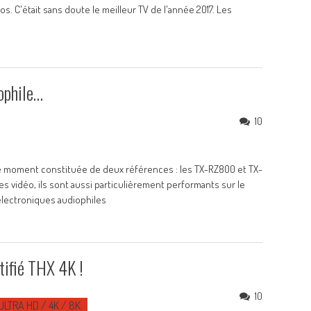
. C'était sans doute le meilleur TV de l'année 2017. Les
ophile…
10
le moment constituée de deux références : les TX-RZ800 et TX-
es vidéo, ils sont aussi particulièrement performants sur le
électroniques audiophiles
tifié THX 4K !
10
ULTRA HD / 4K / 8K