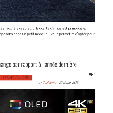
aux téléviseurs... Si la qualité d'image est primordiale,
 proposons donc un petit rappel qui vous permettra d'opter pour
nge par rapport à l’année dernière
1
ULTRA HD / 4K / 8K
by
Guillaume
-
27 février 2018