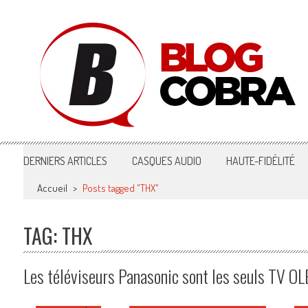
Blog Cobra
Toute l'actu Image & Son !
DERNIERS ARTICLES
CASQUES AUDIO
HAUTE-FIDÉLITÉ
Accueil
>
Posts tagged "THX"
TAG: THX
Les téléviseurs Panasonic sont les seuls TV OL