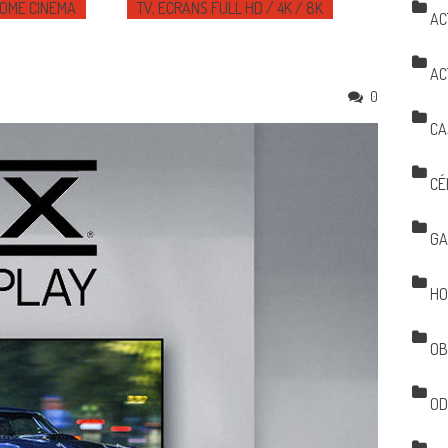
OME CINÉMA
TV, ÉCRANS FULL HD / 4K / 8K
AC
AC
0
CA
CÉ
GA
HO
OB
OD