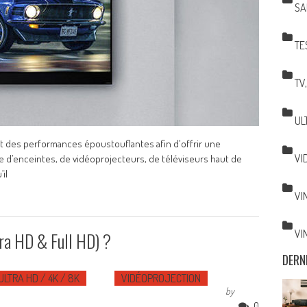
SA
TE
TV
UL
ntit des performances époustouflantes afin d'offrir une
VI
d’enceintes, de vidéoprojecteurs, de téléviseurs haut de
il
VI
VI
tra HD & Full HD) ?
DERN
ULTRA HD / 4K / 8K
VIDÉOPROJECTION
by
0