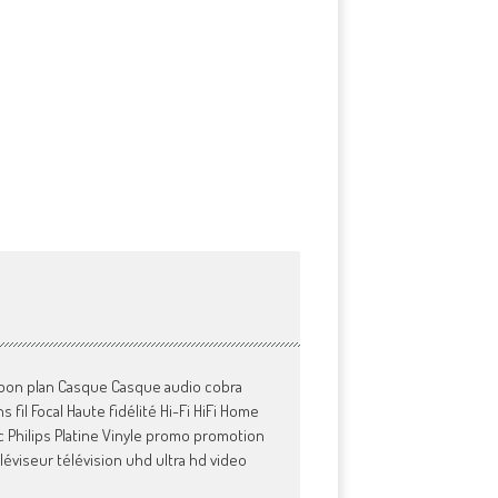
bon plan
Casque
Casque audio
cobra
s fil
Focal
Haute fidélité
Hi-Fi
HiFi
Home
c
Philips
Platine Vinyle
promo
promotion
léviseur
télévision
uhd
ultra hd
video