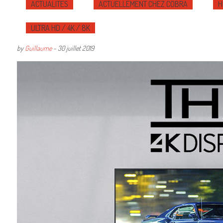
ACTUALITÉS
ACTUELLEMENT CHEZ COBRA
H
ULTRA HD / 4K / 8K
by
Guillaume
-
30 juillet 2019