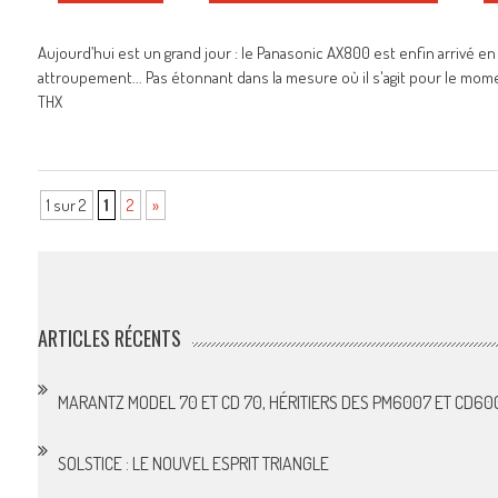
Aujourd’hui est un grand jour : le Panasonic AX800 est enfin arrivé en m
attroupement... Pas étonnant dans la mesure où il s'agit pour le momen
THX
1 sur 2
1
2
»
ARTICLES RÉCENTS
MARANTZ MODEL 70 ET CD 70, HÉRITIERS DES PM6007 ET CD60
SOLSTICE : LE NOUVEL ESPRIT TRIANGLE