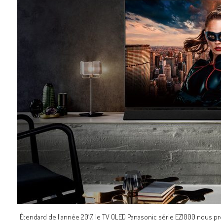
Étendard de l'année 2017, le TV OLED Panasonic série EZ1000 nous pro