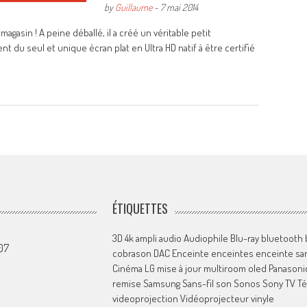
by
Guillaume
-
7 mai 2014
agasin ! A peine déballé, il a créé un véritable petit
t du seul et unique écran plat en Ultra HD natif à être certifié
ÉTIQUETTES
3D
4k
ampli
audio
Audiophile
Blu-ray
bluetooth
07
cobrason
DAC
Enceinte
enceintes
enceinte san
Cinéma
LG
mise à jour
multiroom
oled
Panasoni
remise
Samsung
Sans-fil
son
Sonos
Sony
TV
Té
videoprojection
Vidéoprojecteur
vinyle