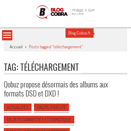
Blog Cobra
Toute l'actu Image & Son !
Blog Cobra.fr
Accueil
>
Posts tagged "téléchargement"
TAG: TÉLÉCHARGEMENT
Qobuz propose désormais des albums aux
formats DSD et DXD !
ACTUALITÉS
HAUTE-FIDÉLITÉ
OBJETS CONNECTÉS ET DOMOTIQUE