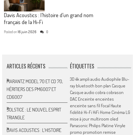
Davis Acoustics : l’histoire d’un grand nom
français de la Hi-Fi
Posted on
16 juin 2026
0
ARTICLES RÉCENTS
ÉTIQUETTES
3D
4k
ampli
audio
Audiophile
Blu-
MARANTZ MODEL 70 ET CD 70,
ray
bluetooth
bon plan
Casque
HÉRITIERS DES PM6007 ET
Casque audio
cobra
cobrason
CD6007
DAC
Enceinte
enceintes
enceinte sans fil
Focal
Haute
SOLSTICE : LE NOUVEL ESPRIT
fidélité
Hi-Fi
HiFi
Home Cinéma
LG
TRIANGLE
mise à jour
multiroom
oled
Panasonic
Philips
Platine Vinyle
DAVIS ACOUSTICS : L’HISTOIRE
promo
promotion
remise