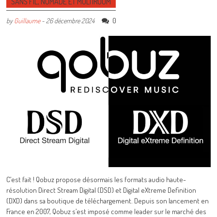
SANS FIL, NOMADE ET MULTIROOM
0
by
Guillaume
-
26 décembre 2024
C’est fait ! Qobuz propose désormais les formats audio haute-
résolution Direct Stream Digital (DSD) et Digital eXtreme Definition
(DXD) dans sa boutique de téléchargement. Depuis son lancement en
France en 2007, Qobuz s’est imposé comme leader sur le marché des