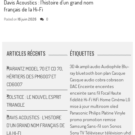
Davis Acoustics : l’histoire d’un grand nom
français de la Hi-Fi
Posted on
16 juin 2026
0
ARTICLES RÉCENTS
ÉTIQUETTES
3D
4k
ampli
audio
Audiophile
Blu-
MARANTZ MODEL 70 ET CD 70,
ray
bluetooth
bon plan
Casque
HÉRITIERS DES PM6007 ET
Casque audio
cobra
cobrason
CD6007
DAC
Enceinte
enceintes
enceinte sans fil
Focal
Haute
SOLSTICE : LE NOUVEL ESPRIT
fidélité
Hi-Fi
HiFi
Home Cinéma
LG
TRIANGLE
mise à jour
multiroom
oled
Panasonic
Philips
Platine Vinyle
DAVIS ACOUSTICS : L’HISTOIRE
promo
promotion
remise
D’UN GRAND NOM FRANÇAIS DE
Samsung
Sans-fil
son
Sonos
Sony
TV
Téléviseur
télévision
uhd
LA HI-FI