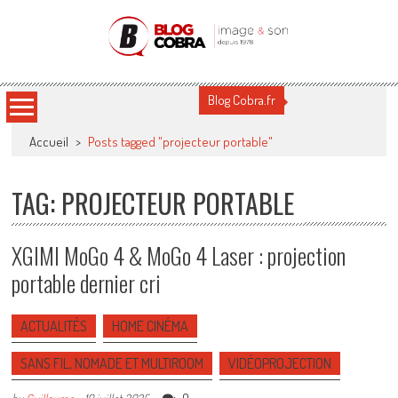
Blog Cobra
Toute l'actu Image & Son !
Blog Cobra.fr
Accueil
>
Posts tagged "projecteur portable"
TAG: PROJECTEUR PORTABLE
XGIMI MoGo 4 & MoGo 4 Laser : projection
portable dernier cri
ACTUALITÉS
HOME CINÉMA
SANS FIL, NOMADE ET MULTIROOM
VIDÉOPROJECTION