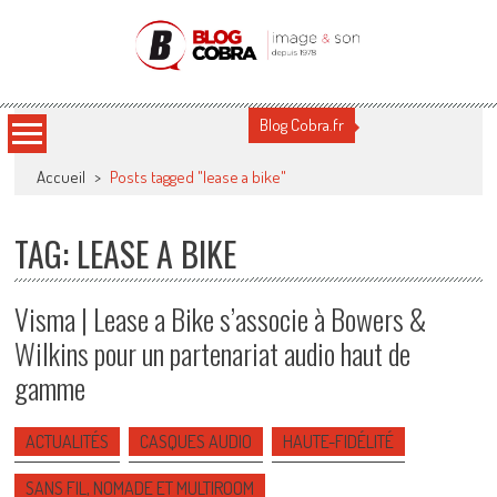
Blog Cobra
Toute l'actu Image & Son !
Blog Cobra.fr
Accueil
>
Posts tagged "lease a bike"
TAG: LEASE A BIKE
Visma | Lease a Bike s’associe à Bowers &
Wilkins pour un partenariat audio haut de
gamme
ACTUALITÉS
CASQUES AUDIO
HAUTE-FIDÉLITÉ
SANS FIL, NOMADE ET MULTIROOM