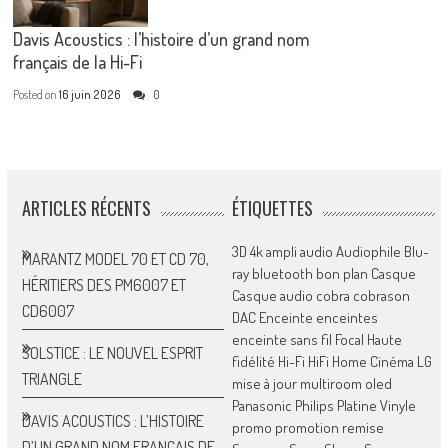
Davis Acoustics : l’histoire d’un grand nom
français de la Hi-Fi
Posted on
16 juin 2026
0
ARTICLES RÉCENTS
ÉTIQUETTES
3D
4k
ampli
audio
Audiophile
Blu-
MARANTZ MODEL 70 ET CD 70,
ray
bluetooth
bon plan
Casque
HÉRITIERS DES PM6007 ET
Casque audio
cobra
cobrason
CD6007
DAC
Enceinte
enceintes
enceinte sans fil
Focal
Haute
SOLSTICE : LE NOUVEL ESPRIT
fidélité
Hi-Fi
HiFi
Home Cinéma
LG
TRIANGLE
mise à jour
multiroom
oled
Panasonic
Philips
Platine Vinyle
DAVIS ACOUSTICS : L’HISTOIRE
promo
promotion
remise
D’UN GRAND NOM FRANÇAIS DE