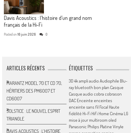
Davis Acoustics : l’histoire d’un grand nom
français de la Hi-Fi
Posted on
16 juin 2026
0
ARTICLES RÉCENTS
ÉTIQUETTES
3D
4k
ampli
audio
Audiophile
Blu-
MARANTZ MODEL 70 ET CD 70,
ray
bluetooth
bon plan
Casque
HÉRITIERS DES PM6007 ET
Casque audio
cobra
cobrason
CD6007
DAC
Enceinte
enceintes
enceinte sans fil
Focal
Haute
SOLSTICE : LE NOUVEL ESPRIT
fidélité
Hi-Fi
HiFi
Home Cinéma
LG
TRIANGLE
mise à jour
multiroom
oled
Panasonic
Philips
Platine Vinyle
DAVIS ACOUSTICS : L’HISTOIRE