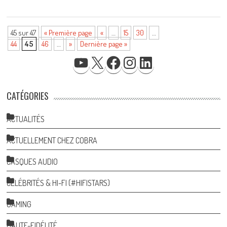
45 sur 47
« Première page
«
…
15
30
…
44
45
46
…
»
Dernière page »
YOUTUBE
X
FACEBOOK
INSTAGRAM
LINKEDIN
CATÉGORIES
ACTUALITÉS
ACTUELLEMENT CHEZ COBRA
CASQUES AUDIO
CÉLÉBRITÉS & HI-FI (#HIFISTARS)
GAMING
HAUTE-FIDÉLITÉ