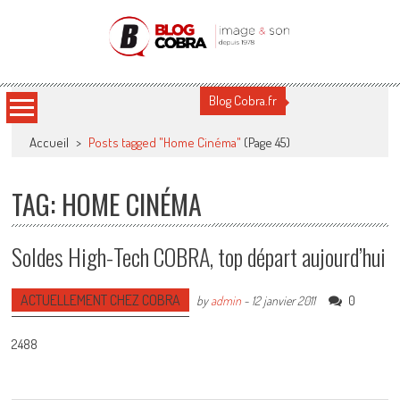
Blog Cobra
Toute l'actu Image & Son !
Blog Cobra.fr
Accueil
>
Posts tagged "Home Cinéma"
(Page 45)
TAG: HOME CINÉMA
Soldes High-Tech COBRA, top départ aujourd’hui
ACTUELLEMENT CHEZ COBRA
0
by
admin
-
12 janvier 2011
2488