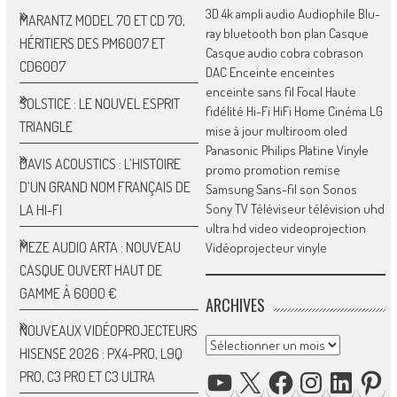
3D
4k
ampli
audio
Audiophile
Blu-
MARANTZ MODEL 70 ET CD 70,
ray
bluetooth
bon plan
Casque
HÉRITIERS DES PM6007 ET
Casque audio
cobra
cobrason
CD6007
DAC
Enceinte
enceintes
enceinte sans fil
Focal
Haute
SOLSTICE : LE NOUVEL ESPRIT
fidélité
Hi-Fi
HiFi
Home Cinéma
LG
TRIANGLE
mise à jour
multiroom
oled
Panasonic
Philips
Platine Vinyle
DAVIS ACOUSTICS : L’HISTOIRE
promo
promotion
remise
D’UN GRAND NOM FRANÇAIS DE
Samsung
Sans-fil
son
Sonos
Sony
TV
Téléviseur
télévision
uhd
LA HI-FI
ultra hd
video
videoprojection
MEZE AUDIO ARTA : NOUVEAU
Vidéoprojecteur
vinyle
CASQUE OUVERT HAUT DE
GAMME À 6000 €
ARCHIVES
NOUVEAUX VIDÉOPROJECTEURS
Archives
HISENSE 2026 : PX4-PRO, L9Q
YOUTUBE
X
FACEBOOK
INSTAGRAM
LINKED
P
PRO, C3 PRO ET C3 ULTRA