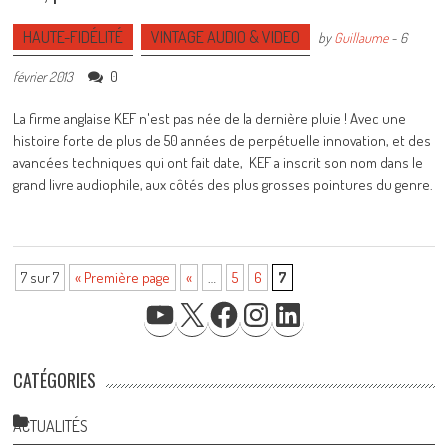
HAUTE-FIDÉLITÉ
VINTAGE AUDIO & VIDEO
by
Guillaume
-
6
0
février 2013
La firme anglaise KEF n'est pas née de la dernière pluie ! Avec une
histoire forte de plus de 50 années de perpétuelle innovation, et des
avancées techniques qui ont fait date, KEF a inscrit son nom dans le
grand livre audiophile, aux côtés des plus grosses pointures du genre.
7 sur 7
« Première page
«
…
5
6
7
YOUTUBE
X
FACEBOOK
INSTAGRAM
LINKEDIN
CATÉGORIES
ACTUALITÉS