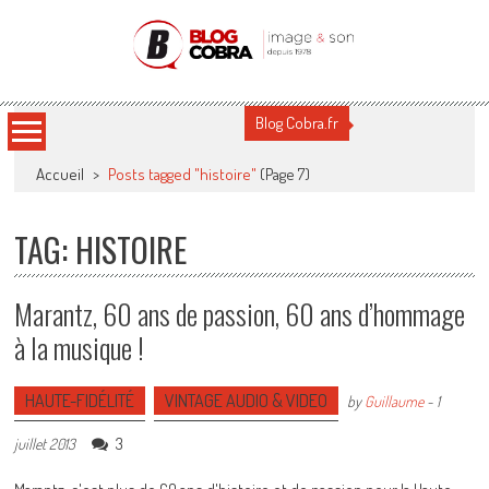
Blog Cobra
Toute l'actu Image & Son !
Blog Cobra.fr
Accueil
>
Posts tagged "histoire"
(Page 7)
TAG: HISTOIRE
Marantz, 60 ans de passion, 60 ans d’hommage
à la musique !
HAUTE-FIDÉLITÉ
VINTAGE AUDIO & VIDEO
by
Guillaume
-
1
3
juillet 2013