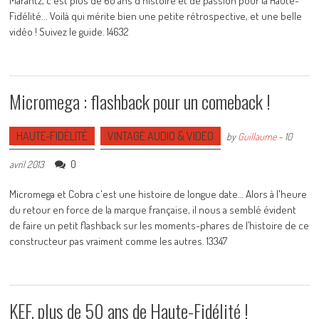
Marantz, c'est plus de 60 ans d'histoire et de passion pour la Haute-
Fidélité... Voilà qui mérite bien une petite rétrospective, et une belle
vidéo ! Suivez le guide. 14632
Micromega : flashback pour un comeback !
HAUTE-FIDÉLITÉ
VINTAGE AUDIO & VIDEO
by
Guillaume
-
10
0
avril 2013
Micromega et Cobra c'est une histoire de longue date… Alors à l'heure
du retour en force de la marque française, il nous a semblé évident
de faire un petit flashback sur les moments-phares de l’histoire de ce
constructeur pas vraiment comme les autres. 13347
KEF, plus de 50 ans de Haute-Fidélité !